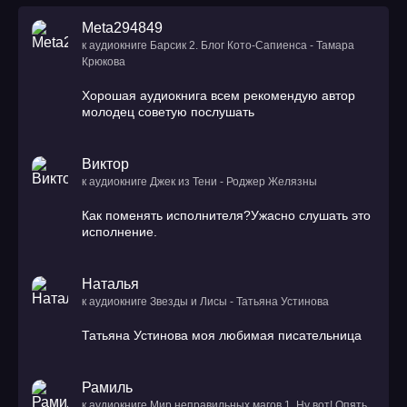
53
Meta294849
54
к аудиокниге Барсик 2. Блог Кото-Сапиенса - Тамара
Крюкова
55
Хорошая аудиокнига всем рекомендую автор
56
молодец советую послушать
57
Виктор
58
к аудиокниге Джек из Тени - Роджер Желязны
Как поменять исполнителя?Ужасно слушать это
59
исполнение.
60
Наталья
61
к аудиокниге Звезды и Лисы - Татьяна Устинова
62
Татьяна Устинова моя любимая писательница
63
Рамиль
64
к аудиокниге Мир неправильных магов 1. Ну вот! Опять