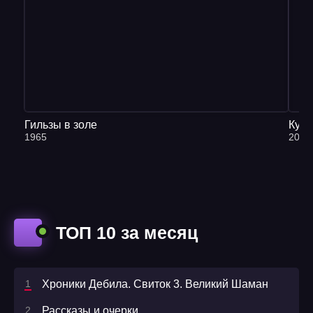
30
31
32
33
34
Гильзы в золе
Кува
1965
2013
35
36
37
38
ТОП 10 за месяц
39
40
Хроники Дебила. Свиток 3. Великий Шаман
41
Рассказы и очерки