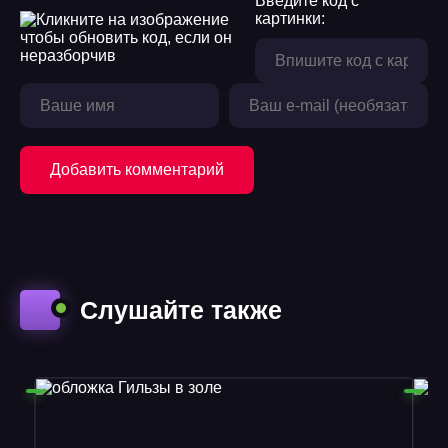
Введите код с
картинки:
19
20
21
22
Добавить комментарий
23
24
25
26
Слушайте также
27
28
29