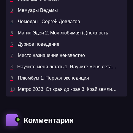
42
Мемуары Ведьмы
43
Чемодан - Сергей Довлатов
44
Магия Эдеи 2. Моя любимая (с)нежность
45
Дурное поведение
46
Место назначения неизвестно
47
Научите меня летать 1. Научите меня летать - Ольга Шерстобитова
48
Плюмбум 1. Первая экспедиция
49
Метро 2033. От края до края 3. Край земли 2. Огонь и пепел
50
51
Комментарии
52