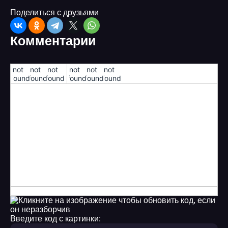
7
Поделиться с друзьями
8
Комментарии
9
10
!not
!not
!not
!not
!not
!not
found!
found!
found!
found!
found!
found!
11
12
13
14
15
16
17
Введите код с картинки:
18