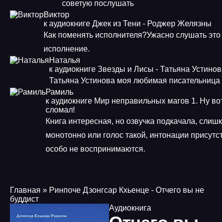
советую послушать
Виктор
к аудиокниге Джек из Тени - Роджер Желязны
Как поменять исполнителя?Ужасно слушать это
исполнение.
Наталья
к аудиокниге Звезды и Лисы - Татьяна Устино
Татьяна Устинова моя любимая писательница
Рамиль
к аудиокниге Мир неправильных магов 1. Ну во
сломал!
Книга интересная, но озвучка подкачала, слиш
монотонно или голос такой, интонации присутст
особо не воспринимаются.
Главная
» Ринпоче Дзонгсар Кхьенце - Отчего вы не
буддист
Аудиокнига