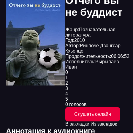
Отчего вы
не буддист
Жанр:
Познавательная
литература
Год:
2010
Автор:
Ринпоче Дзонгсар
Кхьенце
Продолжительность:
06:06:52
Исполнитель:
Вырыпаев
Иван
0
1
2
3
4
5
0 голосов
Слушать онлайн
В закладки
Из закладок
Аннотация к аудиокниге