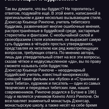
Так вы думаете, что вы буддист? Не торопитесь с
ответом, подумайте ещё. В этой книге, написанной в
оригинальном и даже несколько вызывающем стиле,
Дзонгсар Кхьенце Ринпоче, учитель тибетского
буддизма, развенчивает многие ошибочные мнения,
распространённые в буддийской среде, застарелые
стереотипы и фантазии. С необычайной силой и
своеобразием стиля изложения, он выражает самую
суть буддизма в чётырёх простых утверждениях,
представляя их читателю как ряд животрепещущих
вопросов, требующих ответа. По мнению автора,
лишь дав утвердительный ответ на все эти вопросы,
сказав чёткое и недвусмысленное «да», вы по праву
сможете называть себя буддистом.
Дзонгсар Кхьенце Ринпоче – неординарный
буддийский учитель, известный кинорежиссёр,
снявший такие фильмы как «Кубок» и «Странники и
маги Тибета», художник и писатель — один из самых
творческих и передовых тибетских лам, наших
современников. Ринпоче родился в Бутане в 1961
году и является учеником Кхенпо Аппэ Ринпоче. Он
возглавляет знаменитый монастырь Дзонгсар,
монастырскую школу, а также несёт на себе бремя