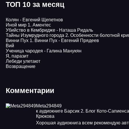
ТОП 10 за месяц
Колян - Евгений Щепетнов
Иной мир 1. Аментес
Убийство в Кембридже - Наташа Ридаль
Тайны Изумрудного города 2. Особенности болотной кр
Винни Пух 1. Винни Пух - Евгений Прядеев
Вий
Ученица чародея - Галина Манукян
Я, паразит
Лебеди улетают
Возвращение
Комментарии
Meta294849
к аудиокниге Барсик 2. Блог Кото-Сапиенса
Крюкова
Хорошая аудиокнига всем рекомендую ав