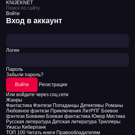
KNIJEK
NET
Войти
Вход в аккаунт
Логин
Пароль
Забыли пароль?
Войти
Регистрация
Или войдите через соц.сети
Жанры
Фантастика
Фэнтези
Попаданцы
Детективы
Романы
Любовное фэнтези
Приключения
ЛитРПГ
Боевое
фэнтези
Боевики
Боевая фантастика
Юмор
Мистика
Русская литература
Детская литература
Триллеры
Ужасы
Киберпанк
ТОП 100
Читать книги
Правообладателям