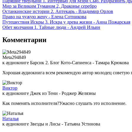
Парящие твердыни 1. Интервью для Мэри Сью. Раздразнить др
Мир за Великим Туманом 2, Драконье серебро
Останкинские истории 2. Аптекарь - Владимир Орлов
Право на чужую жену - Елена Сотникова
Путешествия Искры 3. Искра у древа жизни - Анна Пожарская
Обет молчания 1. Тайные люди - Андрей Ильин
Комментарии
Meta294849
к аудиокниге Барсик 2. Блог Кото-Сапиенса - Тамара Крюкова
Хорошая аудиокнига всем рекомендую автор молодец советую 
Виктор
к аудиокниге Джек из Тени - Роджер Желязны
Как поменять исполнителя?Ужасно слушать это исполнение.
Наталья
к аудиокниге Звезды и Лисы - Татьяна Устинова