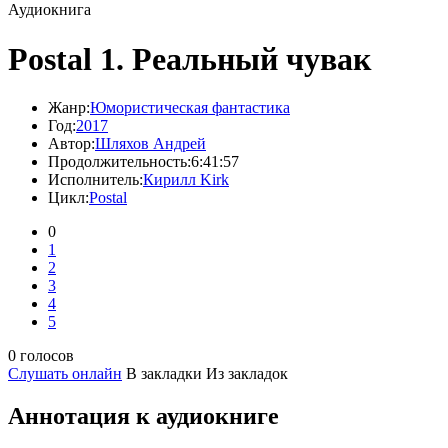
Аудиокнига
Postal 1. Реальный чувак
Жанр:
Юмористическая фантастика
Год:
2017
Автор:
Шляхов Андрей
Продолжительность:
6:41:57
Исполнитель:
Кирилл Kirk
Цикл:
Postal
0
1
2
3
4
5
0 голосов
Слушать онлайн
В закладки
Из закладок
Аннотация к аудиокниге