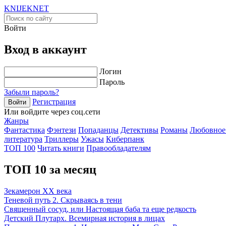
KNIJEK
NET
Войти
Вход в аккаунт
Логин
Пароль
Забыли пароль?
Регистрация
Войти
Или войдите через соц.сети
Жанры
Фантастика
Фэнтези
Попаданцы
Детективы
Романы
Любовное
литература
Триллеры
Ужасы
Киберпанк
ТОП 100
Читать книги
Правообладателям
ТОП 10 за месяц
Зекамерон XX века
Теневой путь 2. Скрываясь в тени
Священный сосуд, или Настоящая баба та еще редкость
Детский Плутарх. Всемирная история в лицах