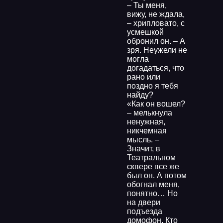
– Ты меня,
вижу, не ждала,
– хрипловато, с
усмешкой
обронил он. – А
зря. Неужели не
могла
догадаться, что
рано или
поздно я тебя
найду?
«Как он вошел?
– мелькнула
ненужная,
никчемная
мысль. –
Значит, в
Театральном
сквере все же
был он. А потом
обогнал меня,
понятно… Но
на двери
подъезда
домофон. Кто