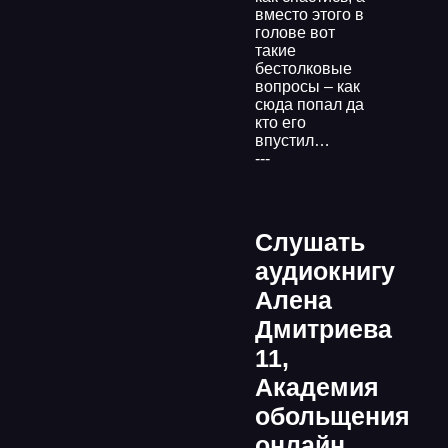
вместо этого в
голове вот
такие
бестолковые
вопросы – как
сюда попал да
кто его
впустил…
---
Слушать
аудиокнигу
Алена
Дмитриева
11,
Академия
обольщения
онлайн