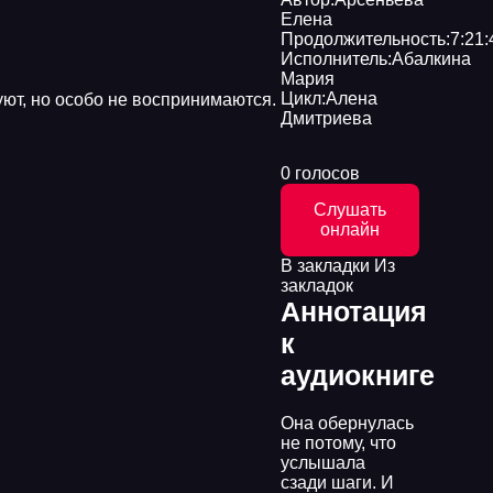
Елена
Продолжительность:
7:21:
Исполнитель:
Абалкина
Мария
Цикл:
Алена
уют, но особо не воспринимаются.
Дмитриева
0 голосов
Слушать
онлайн
В закладки
Из
закладок
Аннотация
к
аудиокниге
Она обернулась
не потому, что
услышала
сзади шаги. И