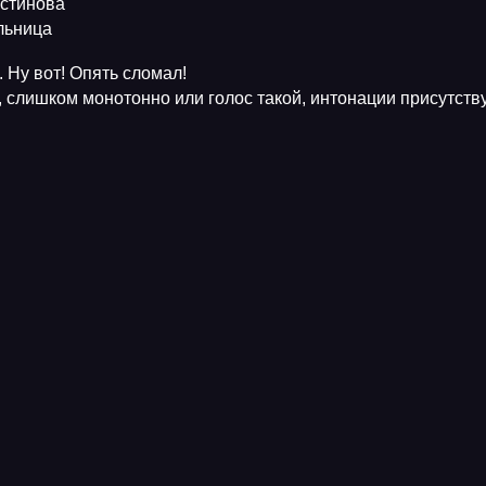
Устинова
ельница
 Ну вот! Опять сломал!
, слишком монотонно или голос такой, интонации присутств