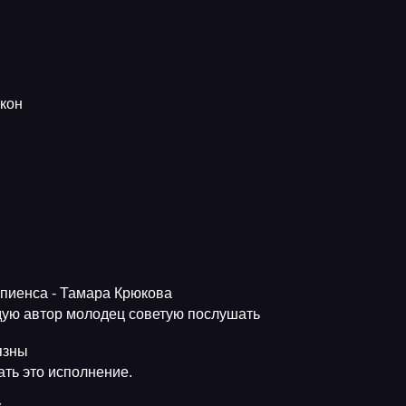
кон
апиенса - Тамара Крюкова
ую автор молодец советую послушать
язны
ть это исполнение.