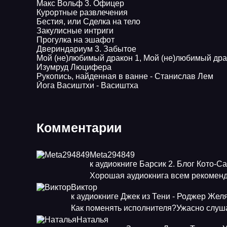
Макс Вольф 3. Офицер
Курортные развлечения
Бестия, или Сделка на тело
Закулисные интриги
Прогулка на эшафот
Двериндариум 3. Забытое
Мой (не)любимый дракон 1, Мой (не)любимый дра
Изумруд Люцифера
Рукопись, найденная в ванне - Станислав Лем
Йога Васиштхи - Васиштха
Комментарии
Meta294849
к аудиокниге Барсик 2. Блог Кото-С
Хорошая аудиокнига всем рекоменд
Виктор
к аудиокниге Джек из Тени - Роджер Жел
Как поменять исполнителя?Ужасно слуша
Наталья