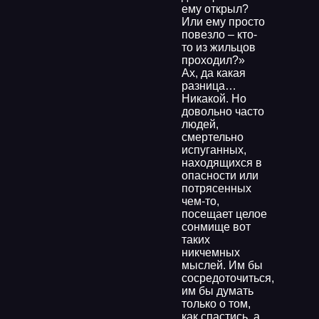
ему открыл?
Или ему просто
повезло – кто-
то из жильцов
проходил?»
Ах, да какая
разница…
Никакой. Но
довольно часто
людей,
смертельно
испуганных,
находящихся в
опасности или
потрясенных
чем-то,
посещает целое
сонмище вот
таких
никчемных
мыслей. Им бы
сосредоточиться,
им бы думать
только о том,
как спастись, а