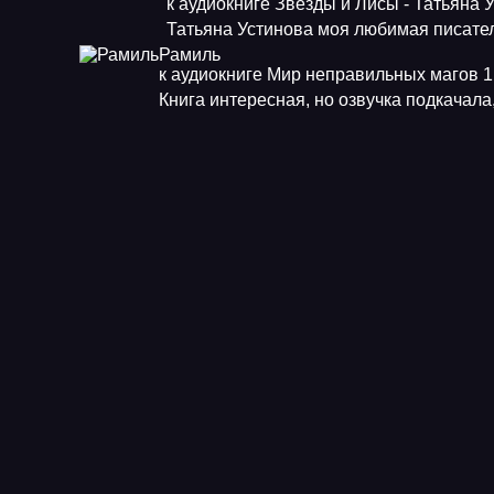
к аудиокниге Звезды и Лисы - Татьяна 
Татьяна Устинова моя любимая писат
Рамиль
к аудиокниге Мир неправильных магов 1.
Книга интересная, но озвучка подкачала