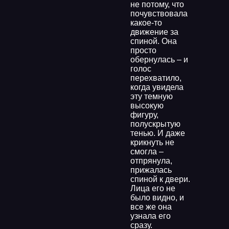
не потому, что
почувствовала
какое-то
движение за
спиной. Она
просто
обернулась – и
голос
перехватило,
когда увидела
эту темную
высокую
фигуру,
полускрытую
тенью. И даже
крикнуть не
смогла –
отпрянула,
прижалась
спиной к двери.
Лица его не
было видно, и
все же она
узнала его
сразу.