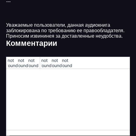
---
Уважаемые пользователи, данная аудиокнига
заблокирована по требованию ее правообладателя.
Приносим извининея за доставленные неудобства.
Комментарии
!not
!not
!not
!not
!not
!not
found!
found!
found!
found!
found!
found!