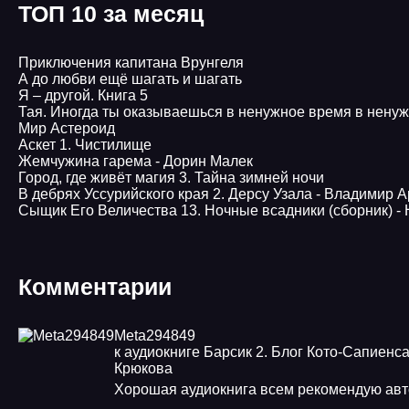
ТОП 10 за месяц
Приключения капитана Врунгеля
А до любви ещё шагать и шагать
Я – другой. Книга 5
Тая. Иногда ты оказываешься в ненужное время в нену
Мир Астероид
Аскет 1. Чистилище
Жемчужина гарема - Дорин Малек
Город, где живёт магия 3. Тайна зимней ночи
В дебрях Уссурийского края 2. Дерсу Узала - Владимир 
Сыщик Его Величества 13. Ночные всадники (сборник) -
Комментарии
Meta294849
к аудиокниге Барсик 2. Блог Кото-Сапиенса
Крюкова
Хорошая аудиокнига всем рекомендую ав