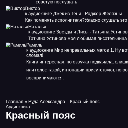
советую послушать
Виктор
к аудиокниге Джек из Тени - Роджер Желязны
Как поменять исполнителя?Ужасно слушать это
Наталья
к аудиокниге Звезды и Лисы - Татьяна Устино
Татьяна Устинова моя любимая писательница
Рамиль
к аудиокниге Мир неправильных магов 1. Ну во
сломал!
Книга интересная, но озвучка подкачала, слиш
или голос такой, интонации присутствуют, но о
воспринимаются.
Главная
» Руда Александра – Красный пояс
Аудиокнига
Красный пояс