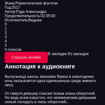
Жанр:
Романтическое фэнтези
Год:
2017
Автор:
Руда Александра
Продолжительность:
02:35:00
Исполнитель:
Ведьма
0
1
2
3
4
5
0 голосов
В закладки
Из закладок
Слушать онлайн
Аннотация к аудиокниге
Выпускница школы экономок Ярина в новогоднюю
ночь оказывается одна-одинешенька среди зимнего
леса.
От смерти девушку спасает вожак клана оборотней.
Но ведь всем известно, что человеческим девушкам
нельзя попадать в лапы оборотней...