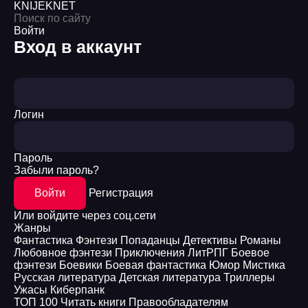
KNIJEK
NET
Войти
Вход в аккаунт
Логин
Пароль
Забыли пароль?
Войти
Регистрация
Или войдите через соц.сети
Жанры
Фантастика
Фэнтези
Попаданцы
Детективы
Романы
Любовное фэнтези
Приключения
ЛитРПГ
Боевое
фэнтези
Боевики
Боевая фантастика
Юмор
Мистика
Русская литература
Детская литература
Триллеры
Ужасы
Киберпанк
ТОП 100
Читать книги
Правообладателям