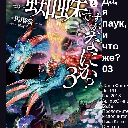
Да,
я
паук,
и
что
же?
03
Жанр:
Фэнте
ЛитРПГ
Год:
2018
Автор:
Окин
Баба
Продолжите
Исполнител
Цикл:
Kumo
Desu ga