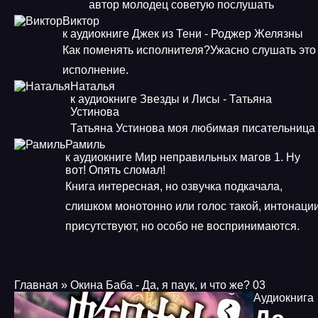
автор молодец советую послушать
Виктор
к аудиокниге Джек из Тени - Роджер Желязны
Как поменять исполнителя?Ужасно слушать это
исполнение.
Наталья
к аудиокниге Звезды и Лисы - Татьяна
Устинова
Татьяна Устинова моя любимая писательница
Рамиль
к аудиокниге Мир неправильных магов 1. Ну
вот! Опять сломал!
Книга интересная, но озвучка подкачала,
слишком монотонно или голос такой, интонаци
присутствуют, но особо не воспринимаются.
Главная
» Окина Баба - Да, я паук, и что же? 03
Аудиокнига