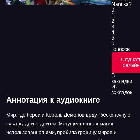
Nani ka?
0
1
2
3
4
5
0
голосов
Слушат
онлайн
В
закладки
Из
закладок
Аннотация к аудиокниге
Мир, где Герой и Король Демонов ведут бесконечную
схватку друг с другом. Могущественная магия,
использованная ими, пробила границу миров и