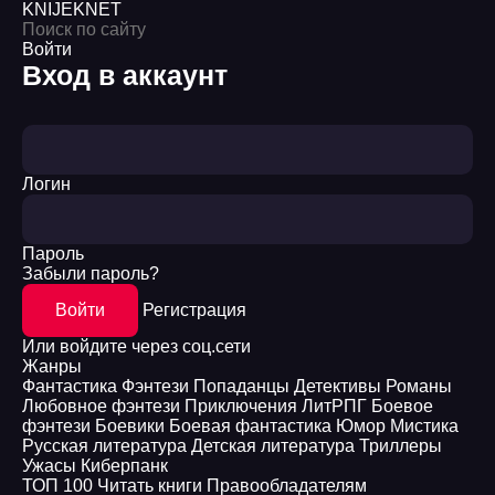
KNIJEK
NET
Войти
Вход в аккаунт
Логин
Пароль
Забыли пароль?
Войти
Регистрация
Или войдите через соц.сети
Жанры
Фантастика
Фэнтези
Попаданцы
Детективы
Романы
Любовное фэнтези
Приключения
ЛитРПГ
Боевое
фэнтези
Боевики
Боевая фантастика
Юмор
Мистика
Русская литература
Детская литература
Триллеры
Ужасы
Киберпанк
ТОП 100
Читать книги
Правообладателям