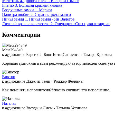
Мститель 4. Дорога гнева - Валерий Шмаев
Inferno 3. Большая красная кнопка
Воздушные замки 1. Мариза
Палитра любви 2. Страсть цвета манго
Ничья земля 1. Ничья земля - Ян Валетов
Личный враг человечества 2. Операция «Сны цивилизации»
Комментарии
Meta294849
к аудиокниге Барсик 2. Блог Кото-Сапиенса - Тамара Крюкова
Хорошая аудиокнига всем рекомендую автор молодец советую 
Виктор
к аудиокниге Джек из Тени - Роджер Желязны
Как поменять исполнителя?Ужасно слушать это исполнение.
Наталья
к аудиокниге Звезды и Лисы - Татьяна Устинова