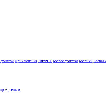
 фэнтези
Приключения
ЛитРПГ
Боевое фэнтези
Боевики
Боевая 
мир Арсеньев