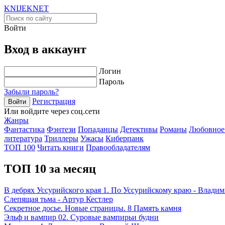
KNIJEK
NET
Войти
Вход в аккаунт
Логин
Пароль
Забыли пароль?
Регистрация
Войти
Или войдите через соц.сети
Жанры
Фантастика
Фэнтези
Попаданцы
Детективы
Романы
Любовное
литература
Триллеры
Ужасы
Киберпанк
ТОП 100
Читать книги
Правообладателям
ТОП 10 за месяц
В дебрях Уссурийского края 1. По Уссурийскому краю - Влади
Слепящая тьма - Артур Кестлер
Секретное досье. Новые страницы. 8 Память камня
Эльф и вампир 02. Суровые вампирьи будни