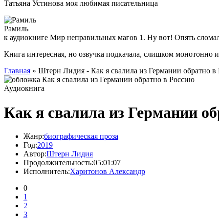
Татьяна Устинова моя любимая писательница
Рамиль
к аудиокниге Мир неправильных магов 1. Ну вот! Опять слома
Книга интересная, но озвучка подкачала, слишком монотонно 
Главная
» Штерн Лидия - Как я свалила из Германии обратно в
Аудиокнига
Как я свалила из Германии об
Жанр:
биографическая проза
Год:
2019
Автор:
Штерн Лидия
Продолжительность:
05:01:07
Исполнитель:
Харитонов Александр
0
1
2
3