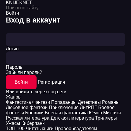
KNIJEK
NET
Войти
Вход в аккаунт
Логин
Пароль
Забыли пароль?
Войти
Регистрация
Или войдите через соц.сети
Жанры
Фантастика
Фэнтези
Попаданцы
Детективы
Романы
Любовное фэнтези
Приключения
ЛитРПГ
Боевое
фэнтези
Боевики
Боевая фантастика
Юмор
Мистика
Русская литература
Детская литература
Триллеры
Ужасы
Киберпанк
ТОП 100
Читать книги
Правообладателям