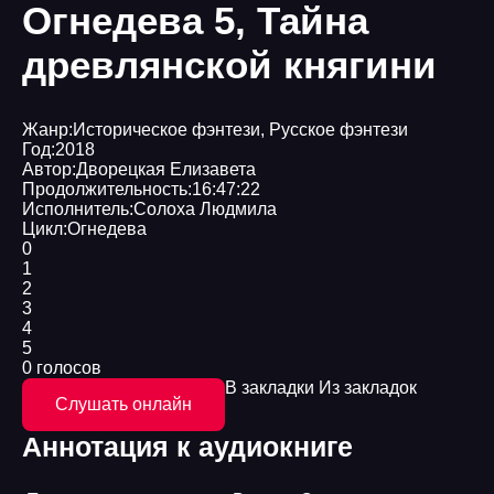
Огнедева 5, Тайна
древлянской княгини
Жанр:
Историческое фэнтези
,
Русское фэнтези
Год:
2018
Автор:
Дворецкая Елизавета
Продолжительность:
16:47:22
Исполнитель:
Солоха Людмила
Цикл:
Огнедева
0
1
2
3
4
5
0 голосов
В закладки
Из закладок
Слушать онлайн
Аннотация к аудиокниге