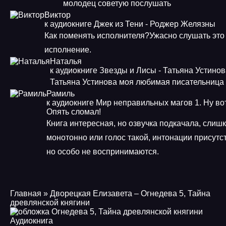
молодец советую послушать
Виктор
к аудиокниге Джек из Тени - Роджер Желязны
Как поменять исполнителя?Ужасно слушать это
исполнение.
Наталья
к аудиокниге Звезды и Лисы - Татьяна Устино
Татьяна Устинова моя любимая писательница
Рамиль
к аудиокниге Мир неправильных магов 1. Ну во
Опять сломал!
Книга интересная, но озвучка подкачала, слиш
монотонно или голос такой, интонации присутс
но особо не воспринимаются.
Главная
» Дворецкая Елизавета – Огнедева 5, Тайна
древлянской княгини
Аудиокнига