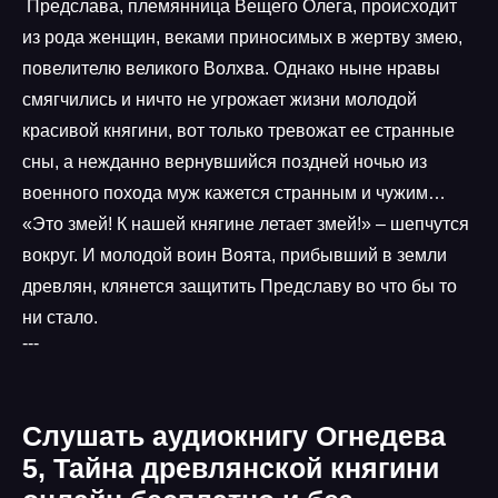
Предслава, племянница Вещего Олега, происходит
из рода женщин, веками приносимых в жертву змею,
повелителю великого Волхва. Однако ныне нравы
смягчились и ничто не угрожает жизни молодой
красивой княгини, вот только тревожат ее странные
сны, а нежданно вернувшийся поздней ночью из
военного похода муж кажется странным и чужим…
«Это змей! К нашей княгине летает змей!» – шепчутся
вокруг. И молодой воин Воята, прибывший в земли
древлян, клянется защитить Предславу во что бы то
ни стало.
---
Слушать аудиокнигу Огнедева
5, Тайна древлянской княгини