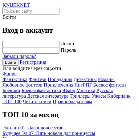
KNIJEK
NET
Войти
Вход в аккаунт
Логин
Пароль
Забыли пароль?
Регистрация
Войти
Или войдите через соц.сети
Жанры
Фантастика
Фэнтези
Попаданцы
Детективы
Романы
Любовное фэнтези
Приключения
ЛитРПГ
Боевое фэнтези
Боевики
Боевая фантастика
Юмор
Мистика
Русская
литература
Детская литература
Триллеры
Ужасы
Киберпанк
ТОП 100
Читать книги
Правообладателям
ТОП 10 за месяц
Эдилин 01. Лавандовое утро
Будущее Эл 07. Пять новелл для принцессы