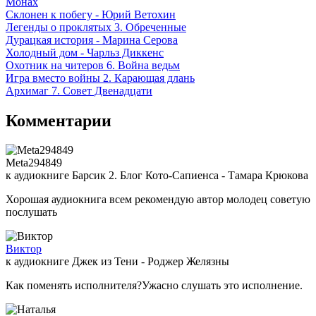
Монах
Склонен к побегу - Юрий Ветохин
Легенды о проклятых 3. Обреченные
Дурацкая история - Марина Серова
Холодный дом - Чарльз Диккенс
Охотник на читеров 6. Война ведьм
Игра вместо войны 2. Карающая длань
Архимаг 7. Совет Двенадцати
Комментарии
Meta294849
к аудиокниге Барсик 2. Блог Кото-Сапиенса - Тамара Крюкова
Хорошая аудиокнига всем рекомендую автор молодец советую
послушать
Виктор
к аудиокниге Джек из Тени - Роджер Желязны
Как поменять исполнителя?Ужасно слушать это исполнение.