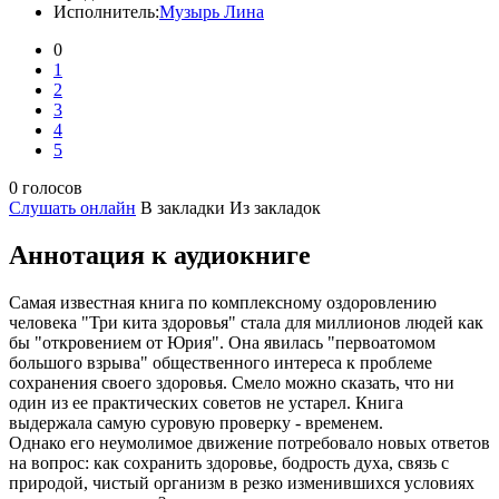
Исполнитель:
Музырь Лина
0
1
2
3
4
5
0 голосов
Слушать онлайн
В закладки
Из закладок
Аннотация к аудиокниге
Самая известная книга по комплексному оздоровлению
человека "Три кита здоровья" стала для миллионов людей как
бы "откровением от Юрия". Она явилась "первоатомом
большого взрыва" общественного интереса к проблеме
сохранения своего здоровья. Смело можно сказать, что ни
один из ее практических советов не устарел. Книга
выдержала самую суровую проверку - временем.
Однако его неумолимое движение потребовало новых ответов
на вопрос: как сохранить здоровье, бодрость духа, связь с
природой, чистый организм в резко изменившихся условиях