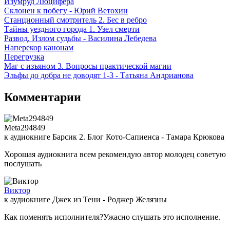
Изумруд Люцифера
Склонен к побегу - Юрий Ветохин
Станционный смотритель 2. Бес в ребро
Тайны уездного города 1. Узел смерти
Развод. Излом судьбы - Василина Лебедева
Наперекор канонам
Перегрузка
Маг с изъяном 3. Вопросы практической магии
Эльфы до добра не доводят 1-3 - Татьяна Андрианова
Комментарии
Meta294849
к аудиокниге Барсик 2. Блог Кото-Сапиенса - Тамара Крюкова
Хорошая аудиокнига всем рекомендую автор молодец советую
послушать
Виктор
к аудиокниге Джек из Тени - Роджер Желязны
Как поменять исполнителя?Ужасно слушать это исполнение.