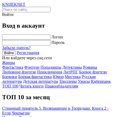
KNIJEK
NET
Войти
Вход в аккаунт
Логин
Пароль
Забыли пароль?
Регистрация
Войти
Или войдите через соц.сети
Жанры
Фантастика
Фэнтези
Попаданцы
Детективы
Романы
Любовное фэнтези
Приключения
ЛитРПГ
Боевое фэнтези
Боевики
Боевая фантастика
Юмор
Мистика
Русская
литература
Детская литература
Триллеры
Ужасы
Киберпанк
ТОП 100
Читать книги
Правообладателям
ТОП 10 за месяц
Странный приятель 5. Возвращение в Тооредаан. Книга 2 -
Егор Чекрыгин