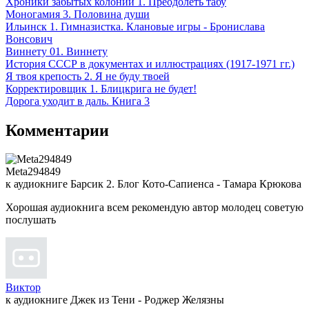
Хроники забытых колоний 1. Преодолеть табу
Моногамия 3. Половина души
Ильинск 1. Гимназистка. Клановые игры - Бронислава
Вонсович
Виннету 01. Виннету
История СССР в документах и иллюстрациях (1917-1971 гг.)
Я твоя крепость 2. Я не буду твоей
Корректировщик 1. Блицкрига не будет!
Дорога уходит в даль. Книга 3
Комментарии
Meta294849
к аудиокниге Барсик 2. Блог Кото-Сапиенса - Тамара Крюкова
Хорошая аудиокнига всем рекомендую автор молодец советую
послушать
Виктор
к аудиокниге Джек из Тени - Роджер Желязны