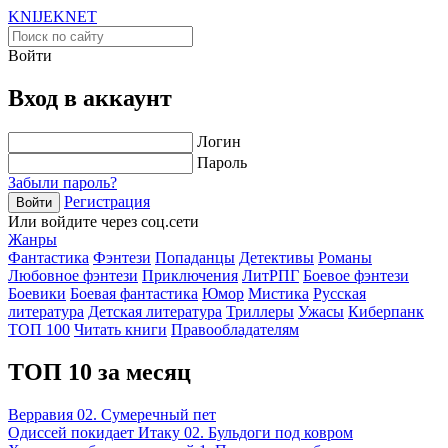
KNIJEK
NET
Войти
Вход в аккаунт
Логин
Пароль
Забыли пароль?
Регистрация
Войти
Или войдите через соц.сети
Жанры
Фантастика
Фэнтези
Попаданцы
Детективы
Романы
Любовное фэнтези
Приключения
ЛитРПГ
Боевое фэнтези
Боевики
Боевая фантастика
Юмор
Мистика
Русская
литература
Детская литература
Триллеры
Ужасы
Киберпанк
ТОП 100
Читать книги
Правообладателям
ТОП 10 за месяц
Верравия 02. Сумеречный пет
Одиссей покидает Итаку 02. Бульдоги под ковром