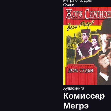
Мегрэ 040. Дом
Судьи
Аудиокнига
Комиссар
Мегрэ