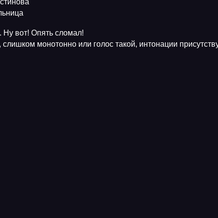
Устинова
ельница
 Ну вот! Опять сломал!
, слишком монотонно или голос такой, интонации присутств