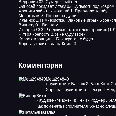
Верравия 02. Сумеречный пет
Одиссей покидает Итаку 02. Бульдоги под ковром
Хроники забытых колоний 1. Преодолеть табу
Моногамия 3. Половина души
Ильинск 1. Гимназистка. Клановые игры - Бронис
Виннету 01. Виннету
История СССР в документах и иллюстрациях (1917
Я твоя крепость 2. Я не буду твоей
Корректировщик 1. Блицкрига не будет!
Дорога уходит в даль. Книга 3
Комментарии
Meta294849
к аудиокниге Барсик 2. Блог Кото-С
Хорошая аудиокнига всем рекоменд
Виктор
к аудиокниге Джек из Тени - Роджер Жел
Как поменять исполнителя?Ужасно слуша
Наталья