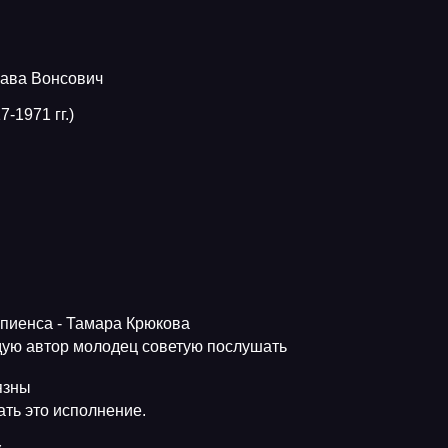
лава Вонсович
-1971 гг.)
апиенса - Тамара Крюкова
ую автор молодец советую послушать
язны
ть это исполнение.