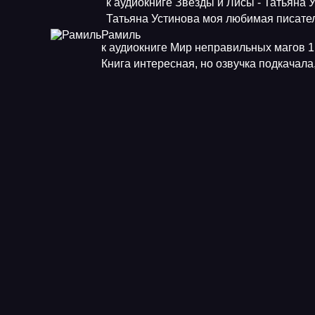
к аудиокниге Звезды и Лисы - Татьяна 
Татьяна Устинова моя любимая писат
Рамиль
к аудиокниге Мир неправильных магов 1.
Книга интересная, но озвучка подкачала