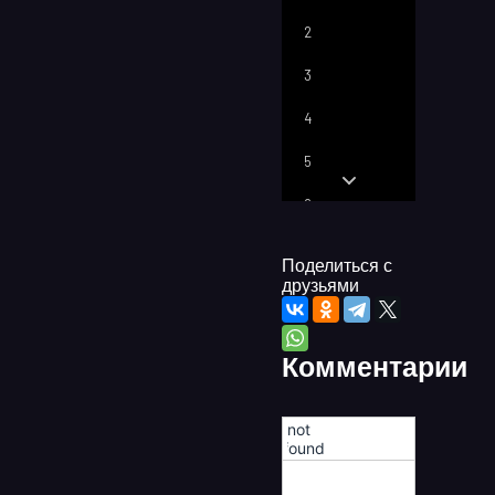
2
3
4
5
6
7
Поделиться с
друзьями
8
9
Комментарии
10
11
!not
found!
12