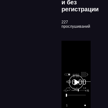
и без
регистрации
227
прослушиваний
AUTO
0:00
0:00
100
1.0
x1
-15
+15
1