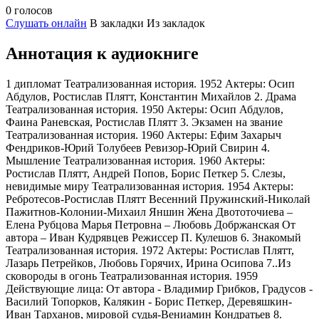
0 голосов
Слушать онлайн
В закладки
Из закладок
Аннотация к аудиокниге
1 дипломат Театрализованная история. 1952 Актеры: Осип
Абдулов, Ростислав Плятт, Константин Михайлов 2. Драма
Театрализованная история. 1950 Актеры: Осип Абдулов,
Фаина Раневская, Ростислав Плятт 3. Экзамен на звание
Театрализованная история. 1960 Актеры: Ефим Захарыч
Фендриков-Юрий Толубеев Ревизор-Юрий Свирин 4.
Мышление Театрализованная история. 1960 Актеры:
Ростислав Плятт, Андрей Попов, Борис Петкер 5. Слезы,
невидимые миру Театрализованная история. 1954 Актеры:
Ребротесов-Ростислав Плятт Весенний Пружинский-Николай
Пажитнов-Колонии-Михаил Яншин Жена Двототочиева –
Елена Рубцова Марья Петровна – Любовь Добржанская От
автора – Иван Кудрявцев Режиссер П. Кулешов 6. Знакомый
Театрализованная история. 1972 Актеры: Ростислав Плятт,
Лазарь Петрейков, Любовь Горячих, Ирина Осипова 7..Из
сковороды в огонь Театрализованная история. 1959
Действующие лица: От автора - Владимир Грибков, Градусов -
Василий Топорков, Калякин - Борис Петкер, Деревяшкин-
Иван Тарханов, мировой судья-Вениамин Кондратьев 8.