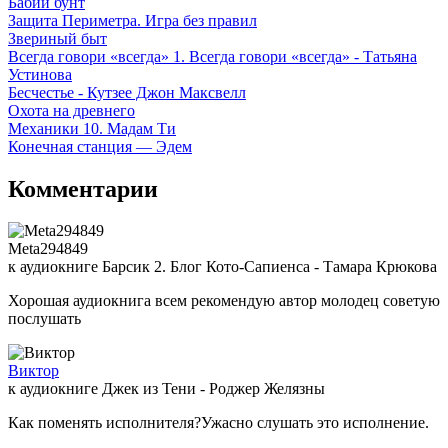
Бабий бунт
Защита Периметра. Игра без правил
Звериный быт
Всегда говори «всегда» 1. Всегда говори «всегда» - Татьяна
Устинова
Бесчестье - Кутзее Джон Максвелл
Охота на древнего
Механики 10. Мадам Ти
Конечная станция — Эдем
Комментарии
Meta294849
к аудиокниге Барсик 2. Блог Кото-Сапиенса - Тамара Крюкова
Хорошая аудиокнига всем рекомендую автор молодец советую
послушать
Виктор
к аудиокниге Джек из Тени - Роджер Желязны
Как поменять исполнителя?Ужасно слушать это исполнение.