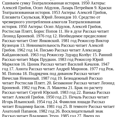
Сшиваем сумку Театрализованная история. 1950 Актеры:
Алексей Грибов, Осип Абдулов, Лазарь Петрейков 9. Краски
Театрализованная история. 1953 Актеры: Алексей Грибов,
Елизавета Скульская, Юрий Леонидов 10. Средство от
чрезмерного употребления алкоголя Театрализованная
история. 1950 Актеры: Осип Абдулов, Алексей Грибов,
Ростислав Плятт, Борис Попов 11. Не в духе Рассказ читает
Леонид Броневой. 1976 год 12. Необходимое предисловие
Рассказ читает Олег Янковский. 1981 год Режиссер Виктор
Кузнецов 13. Невнимательность Рассказ читает Алексей
Грибов. 1962 год 14. Письмо Рассказ читает Александр
Кайдановский. 1963 год Режиссер Эдуард Колбус 15. Ранний
Рассказ читает Марк Прудкин. 1983 год Режиссер Юрий
Маркелов 16. Циник Рассказ читает Василий Качалов. 1947
год 17. Анюта Рассказ читает Андрей Миронов. 1977 год Реж.
М. Попова 18. Подрядчик под диваном Рассказ читает
Вячеслав Невинный. 1987 год 19. Безнадежный Рассказ
читает Ростислав Плятт. 20. Беззаконие Рассказ читает Леонид
Броневой. 1982 год Реж. Л. Макеева 21. Брак по расчету
Рассказ читает Сергей Юрский. 1983 год 22. Ванька Рассказ
читает Алексей Грибов. 1950 год 23. Печаль Рассказ читает
Игорь Ильинский. 1954 год 24. Фамилия лошади Рассказ
читает Владимир Басов. 1981 год 25. В темноте Рассказ читает
Анатолий Папанов. 1982 год 26. Восклицательный знак
Рассказ читает Владимир Этуш. 1985 год 27. Вверх по