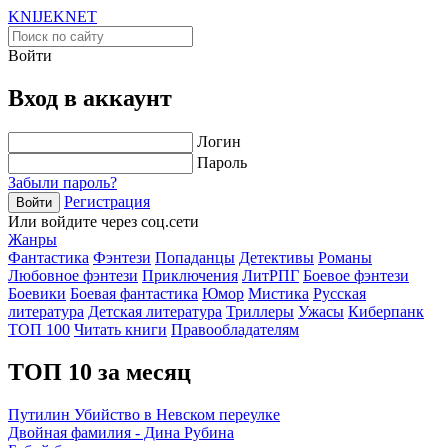
KNIJEK
NET
Войти
Вход в аккаунт
Логин
Пароль
Забыли пароль?
Регистрация
Войти
Или войдите через соц.сети
Жанры
Фантастика
Фэнтези
Попаданцы
Детективы
Романы
Любовное фэнтези
Приключения
ЛитРПГ
Боевое фэнтези
Боевики
Боевая фантастика
Юмор
Мистика
Русская
литература
Детская литература
Триллеры
Ужасы
Киберпанк
ТОП 100
Читать книги
Правообладателям
ТОП 10 за месяц
Путилин Убийство в Невском переулке
Двойная фамилия - Дина Рубина