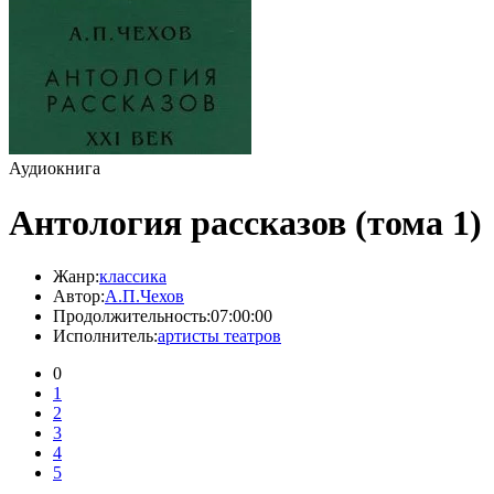
Аудиокнига
Антология рассказов (тома 1)
Жанр:
классика
Автор:
А.П.Чехов
Продолжительность:
07:00:00
Исполнитель:
артисты театров
0
1
2
3
4
5