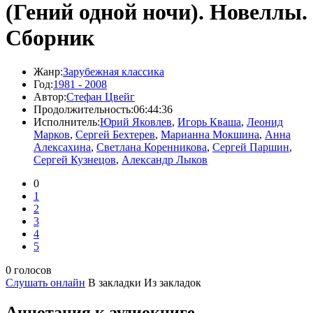
(Гений одной ночи). Новеллы.
Сборник
Жанр:
Зарубежная классика
Год:
1981 - 2008
Автор:
Стефан Цвейг
Продолжительность:
06:44:36
Исполнитель:
Юрий Яковлев
,
Игорь Кваша
,
Леонид
Марков
,
Сергей Бехтерев
,
Марианна Мокшина
,
Анна
Алексахина
,
Светлана Коренникова
,
Сергей Паршин
,
Сергей Кузнецов
,
Александр Лыков
0
1
2
3
4
5
0 голосов
Слушать онлайн
В закладки
Из закладок
Аннотация к аудиокниге