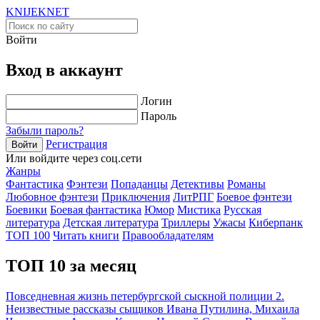
KNIJEK
NET
Войти
Вход в аккаунт
Логин
Пароль
Забыли пароль?
Регистрация
Войти
Или войдите через соц.сети
Жанры
Фантастика
Фэнтези
Попаданцы
Детективы
Романы
Любовное фэнтези
Приключения
ЛитРПГ
Боевое фэнтези
Боевики
Боевая фантастика
Юмор
Мистика
Русская
литература
Детская литература
Триллеры
Ужасы
Киберпанк
ТОП 100
Читать книги
Правообладателям
ТОП 10 за месяц
Повседневная жизнь петербургской сыскной полиции 2.
Неизвестные рассказы сыщиков Ивана Путилина, Михаила