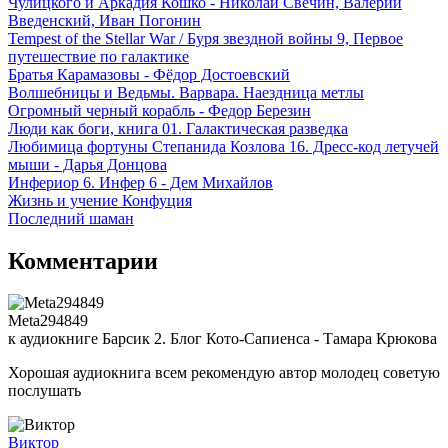
Чулицкого и Аркадия Кошко - Николай Свечин, Валерий
Введенский, Иван Погонин
Tempest of the Stellar War / Буря звездной войны 9, Первое
путешествие по галактике
Братья Карамазовы - Фёдор Достоевский
Волшебницы и Ведьмы. Варвара. Наездница метлы
Огромный черный корабль - Федор Березин
Люди как боги, книга 01. Галактическая разведка
Любимица фортуны Степанида Козлова 16. Дресс-код летучей
мыши - Дарья Донцова
Инфериор 6. Инфер 6 - Дем Михайлов
Жизнь и учение Конфуция
Последний шаман
Комментарии
Meta294849
к аудиокниге Барсик 2. Блог Кото-Сапиенса - Тамара Крюкова
Хорошая аудиокнига всем рекомендую автор молодец советую
послушать
Виктор