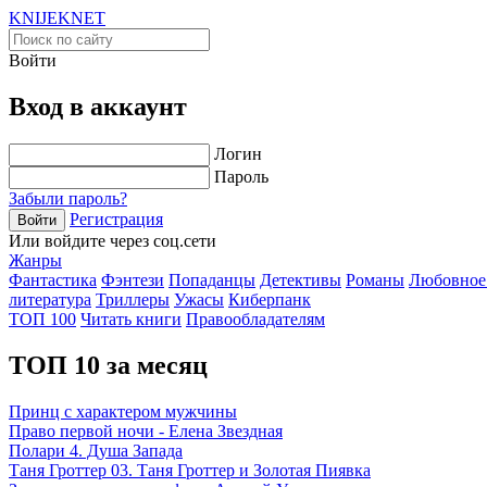
KNIJEK
NET
Войти
Вход в аккаунт
Логин
Пароль
Забыли пароль?
Регистрация
Войти
Или войдите через соц.сети
Жанры
Фантастика
Фэнтези
Попаданцы
Детективы
Романы
Любовное
литература
Триллеры
Ужасы
Киберпанк
ТОП 100
Читать книги
Правообладателям
ТОП 10 за месяц
Принц с характером мужчины
Право первой ночи - Елена Звездная
Полари 4. Душа Запада
Таня Гроттер 03. Таня Гроттер и Золотая Пиявка