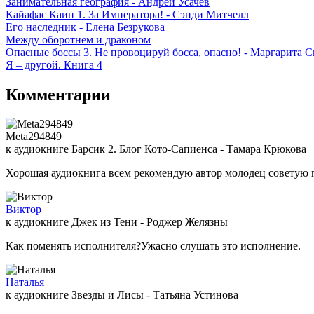
Занимательная география - Андрей Усачев
Кайафас Каин 1. За Императора! - Сэнди Митчелл
Его наследник - Елена Безрукова
Между оборотнем и драконом
Опасные боссы 3. Не провоцируй босса, опасно! - Маргарита С
Я – другой. Книга 4
Комментарии
Meta294849
к аудиокниге Барсик 2. Блог Кото-Сапиенса - Тамара Крюкова
Хорошая аудиокнига всем рекомендую автор молодец советую 
Виктор
к аудиокниге Джек из Тени - Роджер Желязны
Как поменять исполнителя?Ужасно слушать это исполнение.
Наталья
к аудиокниге Звезды и Лисы - Татьяна Устинова