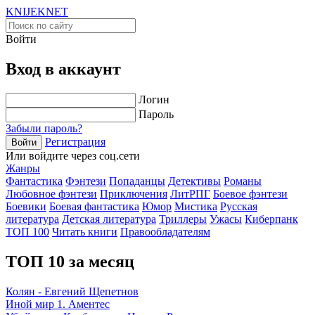
KNIJEK
NET
Войти
Вход в аккаунт
Логин
Пароль
Забыли пароль?
Регистрация
Войти
Или войдите через соц.сети
Жанры
Фантастика
Фэнтези
Попаданцы
Детективы
Романы
Любовное фэнтези
Приключения
ЛитРПГ
Боевое фэнтези
Боевики
Боевая фантастика
Юмор
Мистика
Русская
литература
Детская литература
Триллеры
Ужасы
Киберпанк
ТОП 100
Читать книги
Правообладателям
ТОП 10 за месяц
Колян - Евгений Щепетнов
Иной мир 1. Аментес