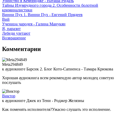
Убийство в Кембридже - Наташа Ридаль
Тайны Изумрудного города 2. Особенности болотной
криминалистики
Винни Пух 1. Винни Пух - Евгений Прядеев
Вий
Ученица чародея - Галина Манукян
Я, паразит
Лебеди улетают
Возвращение
Комментарии
Meta294849
к аудиокниге Барсик 2. Блог Кото-Сапиенса - Тамара Крюкова
Хорошая аудиокнига всем рекомендую автор молодец советую
послушать
Виктор
к аудиокниге Джек из Тени - Роджер Желязны
Как поменять исполнителя?Ужасно слушать это исполнение.