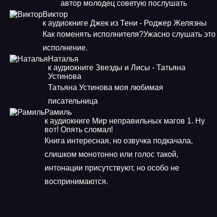
автор молодец советую послушать
Виктор
к аудиокниге Джек из Тени - Роджер Желязны
Как поменять исполнителя?Ужасно слушать это
исполнение.
Наталья
к аудиокниге Звезды и Лисы - Татьяна
Устинова
Татьяна Устинова моя любимая
писательница
Рамиль
к аудиокниге Мир неправильных магов 1. Ну
вот! Опять сломал!
Книга интересная, но озвучка подкачала,
слишком монотонно или голос такой,
интонации присутствуют, но особо не
воспринимаются.