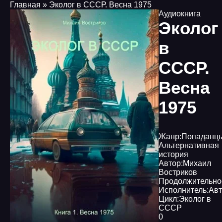
Главная
» Эколог в СССР. Весна 1975
Аудиокнига
Эколог
в
СССР.
Весна
1975
Жанр:
Попаданц
Альтернативная
история
Автор:
Михаил
Востриков
Продолжительно
Исполнитель:
Авт
Цикл:
Эколог в
СССР
0