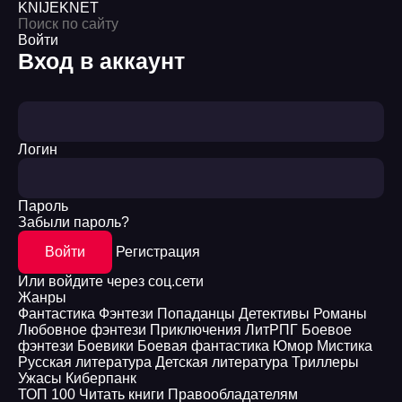
KNIJEK
NET
Войти
Вход в аккаунт
Логин
Пароль
Забыли пароль?
Войти
Регистрация
Или войдите через соц.сети
Жанры
Фантастика
Фэнтези
Попаданцы
Детективы
Романы
Любовное фэнтези
Приключения
ЛитРПГ
Боевое
фэнтези
Боевики
Боевая фантастика
Юмор
Мистика
Русская литература
Детская литература
Триллеры
Ужасы
Киберпанк
ТОП 100
Читать книги
Правообладателям