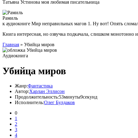
Татьяна Устинова моя любимая писательница
Рамиль
к аудиокниге Мир неправильных магов 1. Ну вот! Опять слома
Книга интересная, но озвучка подкачала, слишком монотонно 
Главная
» Убийца миров
Аудиокнига
Убийца миров
Жанр:
Фантастика
Автор:
Харлан Эллисон
Продолжительность:
53минуты9секунд
Исполнитель:
Олег Булдаков
0
1
2
3
4