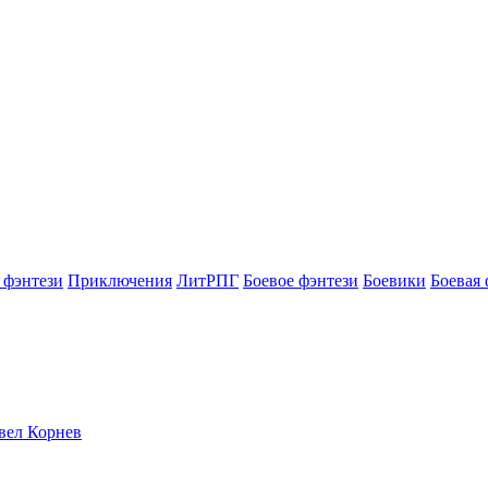
 фэнтези
Приключения
ЛитРПГ
Боевое фэнтези
Боевики
Боевая 
авел Корнев