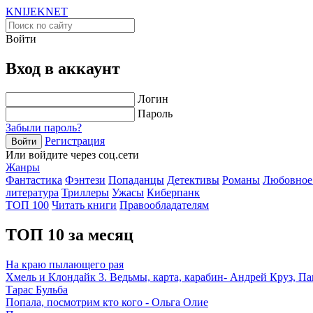
KNIJEK
NET
Войти
Вход в аккаунт
Логин
Пароль
Забыли пароль?
Регистрация
Войти
Или войдите через соц.сети
Жанры
Фантастика
Фэнтези
Попаданцы
Детективы
Романы
Любовное
литература
Триллеры
Ужасы
Киберпанк
ТОП 100
Читать книги
Правообладателям
ТОП 10 за месяц
На краю пылающего рая
Хмель и Клондайк 3. Ведьмы, карта, карабин- Андрей Круз, П
Тарас Бульба
Попала, посмотрим кто кого - Ольга Олие