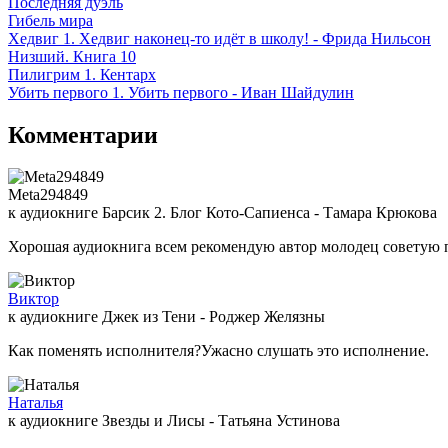
Последняя дуэль
Гибель мира
Хедвиг 1. Хедвиг наконец-то идёт в школу! - Фрида Нильсон
Низший. Книга 10
Пилигрим 1. Кентарх
Убить первого 1. Убить первого - Иван Шайдулин
Комментарии
Meta294849
к аудиокниге Барсик 2. Блог Кото-Сапиенса - Тамара Крюкова
Хорошая аудиокнига всем рекомендую автор молодец советую 
Виктор
к аудиокниге Джек из Тени - Роджер Желязны
Как поменять исполнителя?Ужасно слушать это исполнение.
Наталья
к аудиокниге Звезды и Лисы - Татьяна Устинова