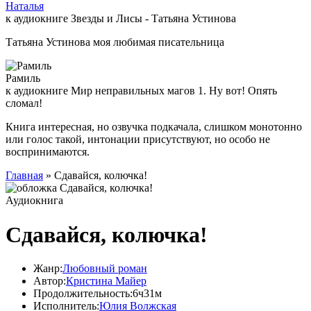
Наталья
к аудиокниге Звезды и Лисы - Татьяна Устинова
Татьяна Устинова моя любимая писательница
Рамиль
к аудиокниге Мир неправильных магов 1. Ну вот! Опять
сломал!
Книга интересная, но озвучка подкачала, слишком монотонно
или голос такой, интонации присутствуют, но особо не
воспринимаются.
Главная
» Сдавайся, колючка!
Аудиокнига
Сдавайся, колючка!
Жанр:
Любовный роман
Автор:
Кристина Майер
Продолжительность:
6ч31м
Исполнитель:
Юлия Волжская