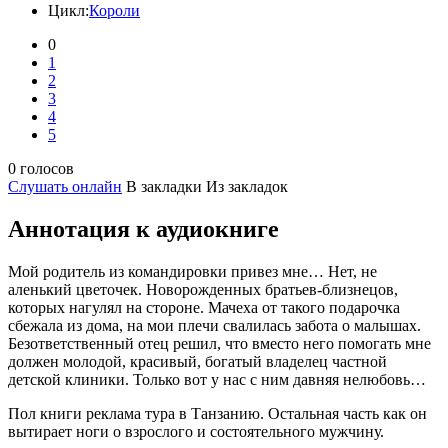
Цикл:
Короли
0
1
2
3
4
5
0 голосов
Слушать онлайн
В закладки
Из закладок
Аннотация к аудиокниге
Мой родитель из командировки привез мне… Нет, не
аленький цветочек. Новорожденных братьев-близнецов,
которых нагулял на стороне. Мачеха от такого подарочка
сбежала из дома, на мои плечи свалилась забота о малышах.
Безответственный отец решил, что вместо него помогать мне
должен молодой, красивый, богатый владелец частной
детской клиники. Только вот у нас с ним давняя нелюбовь…
Пол книги реклама тура в Танзанию. Остальная часть как он
вытирает ноги о взрослого и состоятельного мужчину.