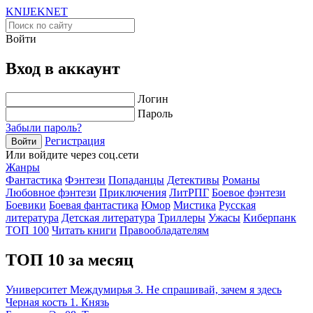
KNIJEK
NET
Войти
Вход в аккаунт
Логин
Пароль
Забыли пароль?
Регистрация
Войти
Или войдите через соц.сети
Жанры
Фантастика
Фэнтези
Попаданцы
Детективы
Романы
Любовное фэнтези
Приключения
ЛитРПГ
Боевое фэнтези
Боевики
Боевая фантастика
Юмор
Мистика
Русская
литература
Детская литература
Триллеры
Ужасы
Киберпанк
ТОП 100
Читать книги
Правообладателям
ТОП 10 за месяц
Университет Междумирья 3. Не спрашивай, зачем я здесь
Черная кость 1. Князь