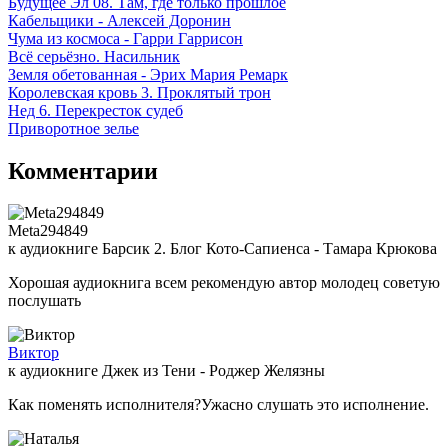
Будущее Эл 08. Там, где только прошлое
Кабельщики - Алексей Доронин
Чума из космоса - Гарри Гаррисон
Всё серьёзно. Насильник
Земля обетованная - Эрих Мария Ремарк
Королевская кровь 3. Проклятый трон
Нед 6. Перекресток судеб
Приворотное зелье
Комментарии
Meta294849
к аудиокниге Барсик 2. Блог Кото-Сапиенса - Тамара Крюкова
Хорошая аудиокнига всем рекомендую автор молодец советую
послушать
Виктор
к аудиокниге Джек из Тени - Роджер Желязны
Как поменять исполнителя?Ужасно слушать это исполнение.