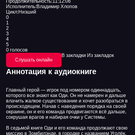
Продолжительность:
11:12:06
Исполнитель:
Владимир Хлопов
Цикл:
Низший
0
1
2
3
4
5
0 голосов
В закладки
Из закладок
Слушать онлайн
Аннотация к аудиокниге
Главный герой — игрок под номером одиннадцать,
которого все знают как Оди. Он не намерен и дальше
влачить жалкое существование и хочет разобраться в
происходящем. Начав с наведения порядка на своей
окраине, он и его команда продвигаются всё дальше,
сокрушая врагов и набирая очки у Системы.
В седьмой книге Оди и его команда продолжают свою
миссию в Зомбилэнде, в городке с названием Уголёк.