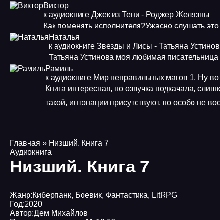
Виктор
к аудиокниге Джек из Тени - Роджер Желязны
Как поменять исполнителя?Ужасно слушать это
Наталья
к аудиокниге Звезды и Лисы - Татьяна Устино
Татьяна Устинова моя любимая писательница
Рамиль
к аудиокниге Мир неправильных магов 1. Ну во
Книга интересная, но озвучка подкачала, слиш
такой, интонации присутствуют, но особо не в
Главная
» Низший. Книга 7
Аудиокнига
Низший. Книга 7
Жанр:
Киберпанк
,
Боевик
,
Фантастика
,
LitRPG
Год:
2020
Автор:
Дем Михайлов