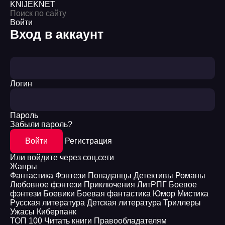
KNIJEK
NET
Войти
Вход в аккаунт
Логин
Пароль
Забыли пароль?
Войти
Регистрация
Или войдите через соц.сети
Жанры
Фантастика
Фэнтези
Попаданцы
Детективы
Романы
Любовное фэнтези
Приключения
ЛитРПГ
Боевое
фэнтези
Боевики
Боевая фантастика
Юмор
Мистика
Русская литература
Детская литература
Триллеры
Ужасы
Киберпанк
ТОП 100
Читать книги
Правообладателям