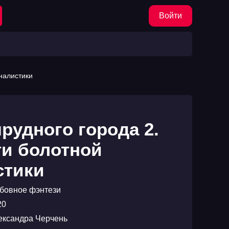
Войти
налистики
рудного города 2.
и болотной
стики
бовное фэнтези
20
ександра Черчень