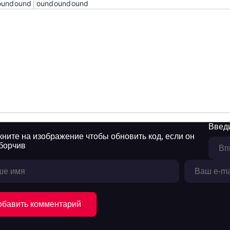
ound!
found!
found!
found!
found!
Введи
обавить комментарий