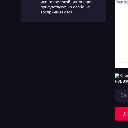
или голос такой, интонации
found!
f
присутствуют, но особо не
воспринимаются.
Д