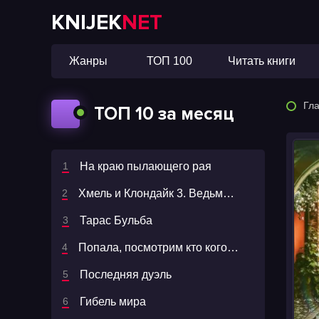
KNIJEK
NET
Жанры
ТОП 100
Читать книги
Гл
ТОП 10 за месяц
На краю пылающего рая
Хмель и Клондайк 3. Ведьмы, карта, карабин- Андрей Круз, Павел Корнев
Тарас Бульба
Попала, посмотрим кто кого - Ольга Олие
Последняя дуэль
Гибель мира