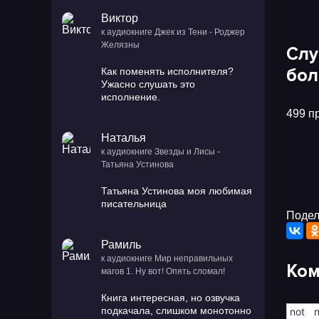
Виктор
к аудиокниге Джек из Тени - Роджер
Желязны
Слу
бол
Как поменять исполнителя?
Ужасно слушать это
исполнение.
499 п
Наталья
к аудиокниге Звезды и Лисы -
Татьяна Устинова
Татьяна Устинова моя любимая
писательница
Подел
Рамиль
к аудиокниге Мир неправильных
Ком
магов 1. Ну вот! Опять сломал!
Книга интересная, но озвучка
подкачала, слишком монотонно
!not
!