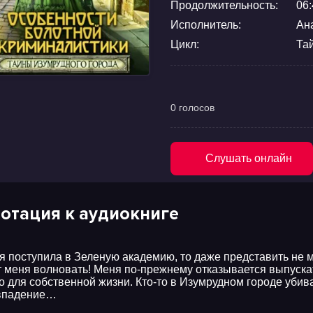
Продолжительность:
06:
Исполнитель:
Ан
Цикл:
Та
0 голосов
Слушать онлайн
отация к аудиокниге
 я поступила в Зеленую академию, то даже представить не м
т меня волновать! Меня по-прежнему отказывается выпускать
о для собственной жизни. Кто-то в Изумрудном городе убив
впадение…