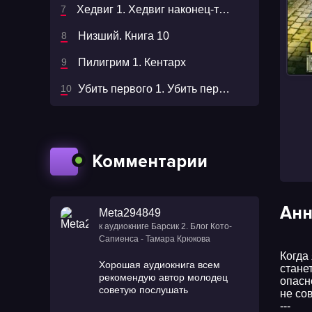
Хедвиг 1. Хедвиг наконец-то идёт в школу! - Фрида Нильсон
Низший. Книга 10
Пилигрим 1. Кентарх
Убить первого 1. Убить первого - Иван Шайдулин
Комментарии
Анн
Meta294849
к аудиокниге Барсик 2. Блог Кото-
Сапиенса - Тамара Крюкова
Когда
Хорошая аудиокнига всем
стане
рекомендую автор молодец
опасн
советую послушать
не со
---