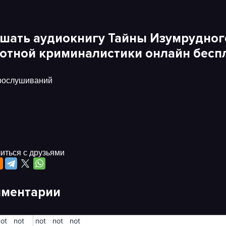
шать аудиокнигу Тайны Изумрудного
отной криминалистики онлайн беспл
рослушиваний
иться с друзьями
ментарии
not
!not
!not
!not
!not