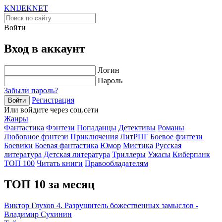
KNIJEK
NET
Войти
Вход в аккаунт
Логин
Пароль
Забыли пароль?
Регистрация
Войти
Или войдите через соц.сети
Жанры
Фантастика
Фэнтези
Попаданцы
Детективы
Романы
Любовное фэнтези
Приключения
ЛитРПГ
Боевое фэнтези
Боевики
Боевая фантастика
Юмор
Мистика
Русская
литература
Детская литература
Триллеры
Ужасы
Киберпанк
ТОП 100
Читать книги
Правообладателям
ТОП 10 за месяц
Виктор Глухов 4. Разрушитель божественных замыслов -
Владимир Сухинин