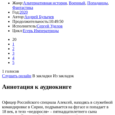
Жанр:
Альтернативная история
,
Военный
,
Попаданцы
,
Фантастика
Год:
2020
Автор:
Андрей Булычев
Продолжительность:
10:49:50
Исполнитель:
Сергей Уделов
Цикл:
Егерь Императрицы
20
1
2
3
4
5
1 голосов
Слушать онлайн
В закладки
Из закладок
Аннотация к аудиокниге
Офицер Российского спецназа Алексей, находясь в служебной
командировке в Сирии, подрывается на фугасе и попадает в
18 век, в тело «недоросля» – пятнадцатилетнего сына