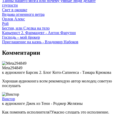
Тайны нашего мозга или почему умные люди делают
глупости
Свет в окошке
Ведьма огненного ветра
Орлов Алекс
Рой
Бестия, или Сделка на тело
Карьерист 2. Фармацевт - Антон Фарутин
Господь – мой брокер
Приглашение на казнь - Владимир Набоков
Комментарии
Meta294849
к аудиокниге Барсик 2. Блог Кото-Сапиенса - Тамара Крюкова
Хорошая аудиокнига всем рекомендую автор молодец советую
послушать
Виктор
к аудиокниге Джек из Тени - Роджер Желязны
Как поменять исполнителя?Ужасно слушать это исполнение.