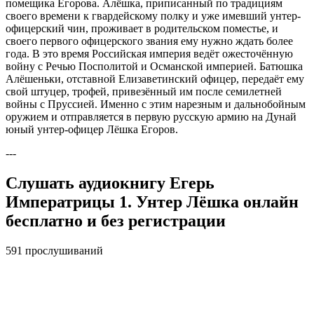
помещика Егорова. Алёшка, приписанный по традициям
своего времени к гвардейскому полку и уже имевший унтер-
офицерский чин, проживает в родительском поместье, и
своего первого офицерского звания ему нужно ждать более
года. В это время Российская империя ведёт ожесточённую
войну с Речью Посполитой и Османской империей. Батюшка
Алёшеньки, отставной Елизаветинский офицер, передаёт ему
свой штуцер, трофей, привезённый им после семилетней
войны с Пруссией. Именно с этим нарезным и дальнобойным
оружием и отправляется в первую русскую армию на Дунай
юный унтер-офицер Лёшка Егоров.
---
Слушать аудиокнигу Егерь
Императрицы 1. Унтер Лёшка онлайн
бесплатно и без регистрации
591 прослушиваний