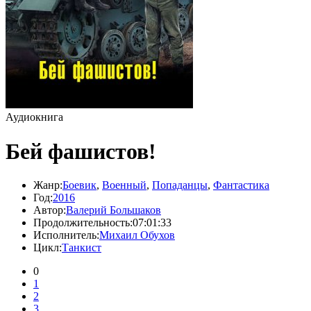
Аудиокнига
Бей фашистов!
Жанр:
Боевик
,
Военный
,
Попаданцы
,
Фантастика
Год:
2016
Автор:
Валерий Большаков
Продолжительность:
07:01:33
Исполнитель:
Михаил Обухов
Цикл:
Танкист
0
1
2
3