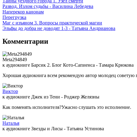
Тайны уездного города 1. Узел смерти
Развод. Излом судьбы - Василина Лебедева
Наперекор канонам
Перегрузка
Маг с изъяном 3. Вопросы практической магии
Эльфы до добра не доводят 1-3 - Татьяна Андрианова
Комментарии
Meta294849
к аудиокниге Барсик 2. Блог Кото-Сапиенса - Тамара Крюкова
Хорошая аудиокнига всем рекомендую автор молодец советую 
Виктор
к аудиокниге Джек из Тени - Роджер Желязны
Как поменять исполнителя?Ужасно слушать это исполнение.
Наталья
к аудиокниге Звезды и Лисы - Татьяна Устинова