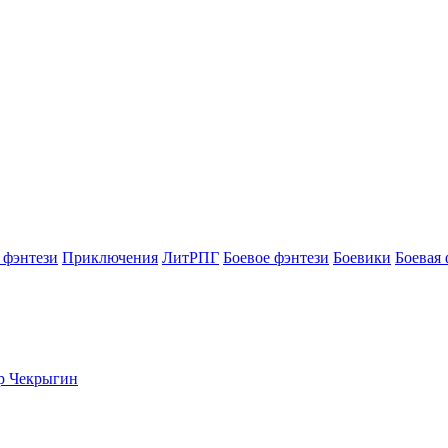
 фэнтези
Приключения
ЛитРПГ
Боевое фэнтези
Боевики
Боевая 
ор Чекрыгин