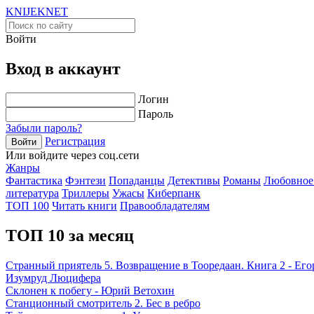
KNIJEK
NET
Войти
Вход в аккаунт
Логин
Пароль
Забыли пароль?
Регистрация
Войти
Или войдите через соц.сети
Жанры
Фантастика
Фэнтези
Попаданцы
Детективы
Романы
Любовное
литература
Триллеры
Ужасы
Киберпанк
ТОП 100
Читать книги
Правообладателям
ТОП 10 за месяц
Странный приятель 5. Возвращение в Тооредаан. Книга 2 - Ег
Изумруд Люцифера
Склонен к побегу - Юрий Ветохин
Станционный смотритель 2. Бес в ребро