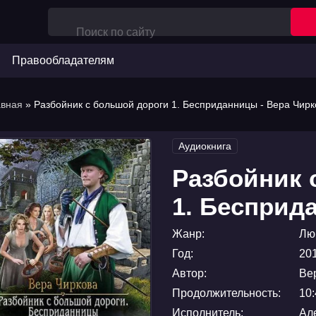
Правообладателям
авная
» Разбойник с большой дороги 1. Бесприданницы - Вера Чирк
Аудиокнига
Разбойник 
1. Бесприд
Жанр:
Лю
Год:
20
Автор:
Ве
Продолжительность:
10:
Исполнитель:
Ал