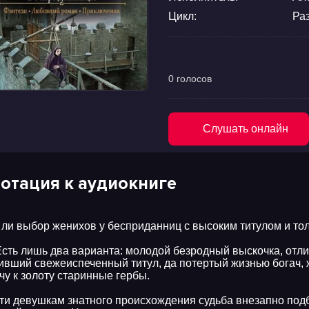
Цикл:
Ра
0 голосов
Слушать онлайн
отация к аудиокниге
 ли выбор женихов у бесприданниц с высоким титулом и то
Есть лишь два варианта: молодой безродный выскочка, отл
ивший свежеиспеченный титул, да потертый жизнью богач,
чу к золоту старинные гербы.
ти девушкам знатного происхождения судьба внезапно под