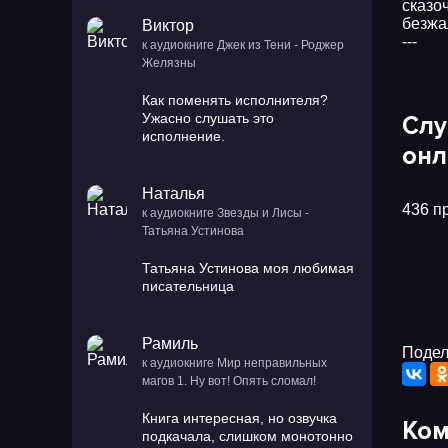
сказо
безжа
Виктор
---
к аудиокниге Джек из Тени - Роджер
Желязны
Как поменять исполнителя?
Ужасно слушать это
Слу
исполнение.
онл
Наталья
436 п
к аудиокниге Звезды и Лисы -
Татьяна Устинова
Татьяна Устинова моя любимая
писательница
Рамиль
Подел
к аудиокниге Мир неправильных
магов 1. Ну вот! Опять сломал!
Книга интересная, но озвучка
Ком
подкачала, слишком монотонно