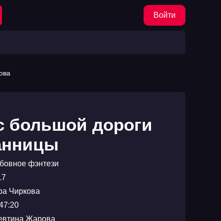
Войти
ова
с большой дороги
анницы
бовное фэнтези
17
ра Чиркова
47:20
евтина Жарова