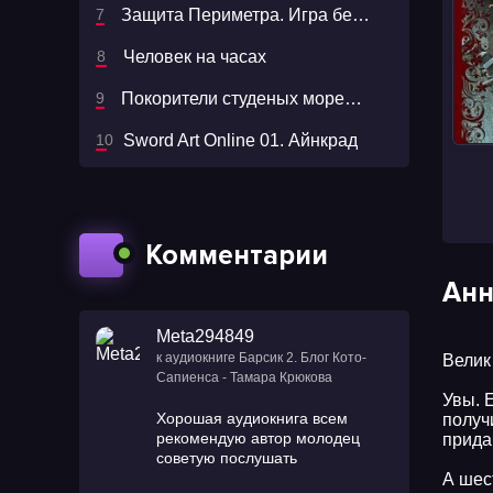
Защита Периметра. Игра без правил
Человек на часах
Покорители студеных морей 01. Покорители студеных морей
Sword Art Online 01. Айнкрад
Комментарии
Анн
Meta294849
к аудиокниге Барсик 2. Блог Кото-
Велик
Сапиенса - Тамара Крюкова
Увы. 
Хорошая аудиокнига всем
получ
рекомендую автор молодец
прида
советую послушать
А шес