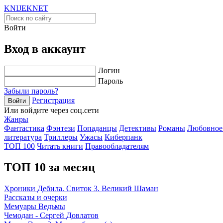
KNIJEK
NET
Войти
Вход в аккаунт
Логин
Пароль
Забыли пароль?
Регистрация
Войти
Или войдите через соц.сети
Жанры
Фантастика
Фэнтези
Попаданцы
Детективы
Романы
Любовное
литература
Триллеры
Ужасы
Киберпанк
ТОП 100
Читать книги
Правообладателям
ТОП 10 за месяц
Хроники Дебила. Свиток 3. Великий Шаман
Рассказы и очерки
Мемуары Ведьмы
Чемодан - Сергей Довлатов