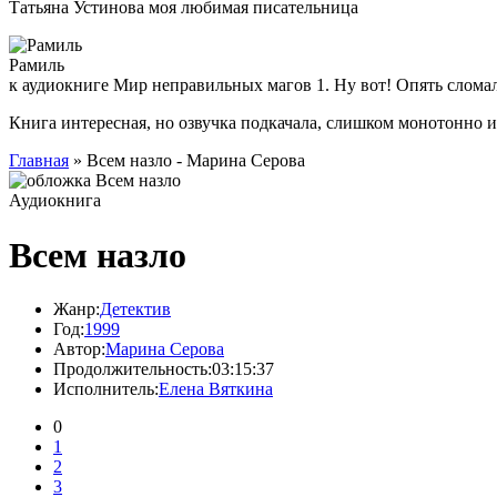
Татьяна Устинова моя любимая писательница
Рамиль
к аудиокниге Мир неправильных магов 1. Ну вот! Опять слома
Книга интересная, но озвучка подкачала, слишком монотонно 
Главная
» Всем назло - Марина Серова
Аудиокнига
Всем назло
Жанр:
Детектив
Год:
1999
Автор:
Марина Серова
Продолжительность:
03:15:37
Исполнитель:
Елена Вяткина
0
1
2
3