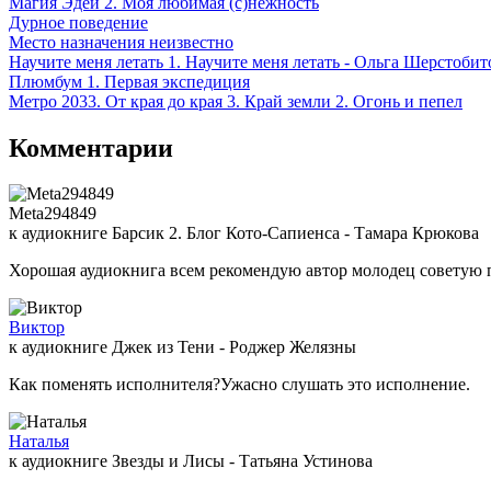
Магия Эдеи 2. Моя любимая (с)нежность
Дурное поведение
Место назначения неизвестно
Научите меня летать 1. Научите меня летать - Ольга Шерстобит
Плюмбум 1. Первая экспедиция
Метро 2033. От края до края 3. Край земли 2. Огонь и пепел
Комментарии
Meta294849
к аудиокниге Барсик 2. Блог Кото-Сапиенса - Тамара Крюкова
Хорошая аудиокнига всем рекомендую автор молодец советую 
Виктор
к аудиокниге Джек из Тени - Роджер Желязны
Как поменять исполнителя?Ужасно слушать это исполнение.
Наталья
к аудиокниге Звезды и Лисы - Татьяна Устинова