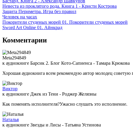
Бастард. Книга 2 - Александр Шавкунов
Невеста из проклятого рода. Книга 1 - Кристи Кострова
Защита Периметра. Игра без правил
Человек на часах
Покорители студеных морей 01. Покорители студеных морей
Sword Art Online 01. Айнкрад
Комментарии
Meta294849
к аудиокниге Барсик 2. Блог Кото-Сапиенса - Тамара Крюкова
Хорошая аудиокнига всем рекомендую автор молодец советую 
Виктор
к аудиокниге Джек из Тени - Роджер Желязны
Как поменять исполнителя?Ужасно слушать это исполнение.
Наталья
к аудиокниге Звезды и Лисы - Татьяна Устинова