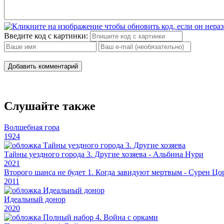
16
17
Введите код с картинки:
18
19
Добавить комментарий
20
21
Слушайте также
22
Волшебная гора
1924
Тайны уездного города 3. Другие хозяева - Альбина Нури
2021
Второго шанса не будет 1. Когда завидуют мертвым - Сурен Ц
2011
Идеальный донор
2020