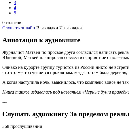
3
4
5
0 голосов
Слушать онлайн
В закладки
Из закладок
Аннотация к аудиокниге
Журналист Матвей по просьбе друга согласился написать рекл
Юлианой, Матвей планировал совместить приятное с полезным,
Однако на курорте группу туристов из России никто не встрет
что это место считается проклятым: когда-то там была деревня
А когда наступила ночь, выяснилось, что комплекс вовсе не так
Книга также издавалась под названием «Черные души праведни
---
Слушать аудиокнигу За пределом реаль
368 прослушиваний