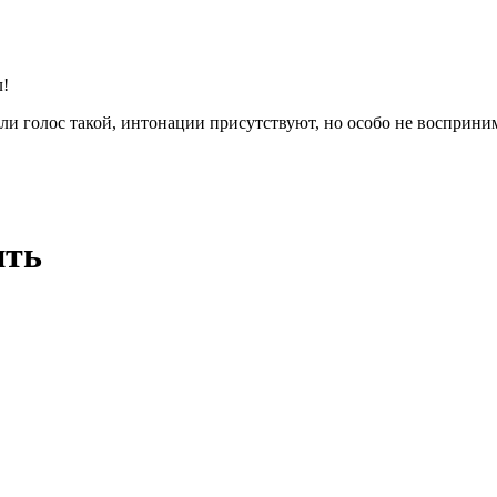
л!
или голос такой, интонации присутствуют, но особо не восприн
ить