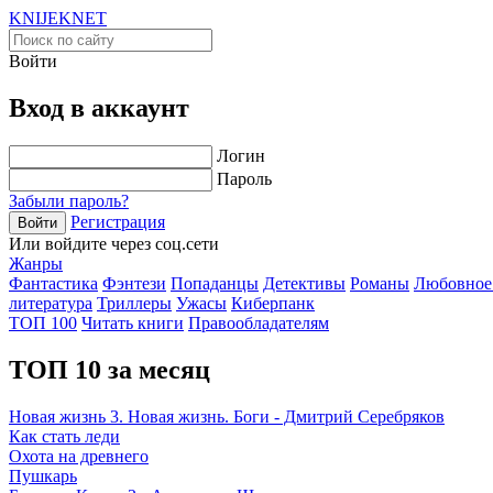
KNIJEK
NET
Войти
Вход в аккаунт
Логин
Пароль
Забыли пароль?
Регистрация
Войти
Или войдите через соц.сети
Жанры
Фантастика
Фэнтези
Попаданцы
Детективы
Романы
Любовное
литература
Триллеры
Ужасы
Киберпанк
ТОП 100
Читать книги
Правообладателям
ТОП 10 за месяц
Новая жизнь 3. Новая жизнь. Боги - Дмитрий Серебряков
Как стать леди
Охота на древнего
Пушкарь