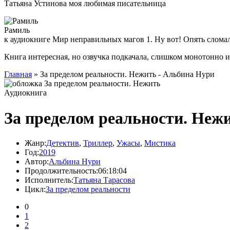
Татьяна Устинова моя любимая писательница
Рамиль
к аудиокниге Мир неправильных магов 1. Ну вот! Опять слома
Книга интересная, но озвучка подкачала, слишком монотонно 
Главная
» За пределом реальности. Нежить - Альбина Нури
Аудиокнига
За пределом реальности. Неж
Жанр:
Детектив
,
Триллер
,
Ужасы
,
Мистика
Год:
2019
Автор:
Альбина Нури
Продолжительность:
06:18:04
Исполнитель:
Татьяна Тарасова
Цикл:
За пределом реальности
0
1
2