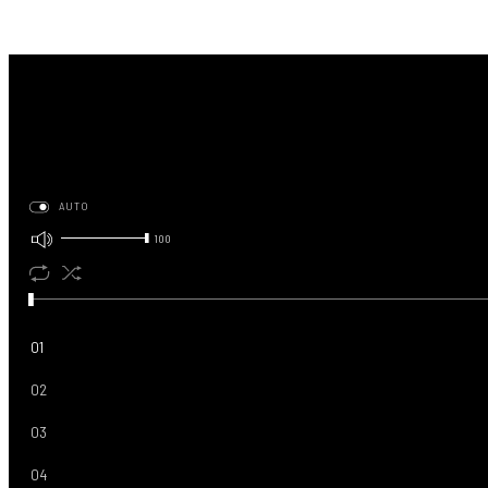
AUTO
100
01
02
03
04