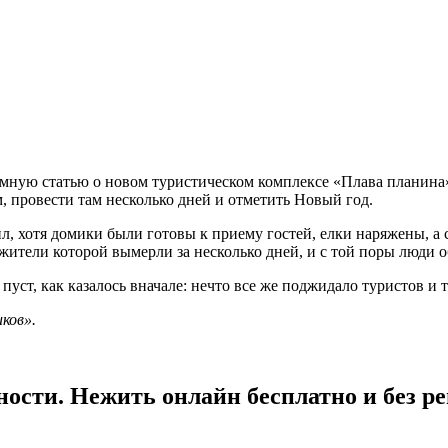
амную статью о новом туристическом комплексе «Плава планина»
 провести там несколько дней и отметить Новый год.
ил, хотя домики были готовы к приему гостей, елки наряжены, а
, жители которой вымерли за несколько дней, и с той поры люди
 пуст, как казалось вначале: нечто все же поджидало туристов и 
ков».
ности. Нежить онлайн бесплатно и без р