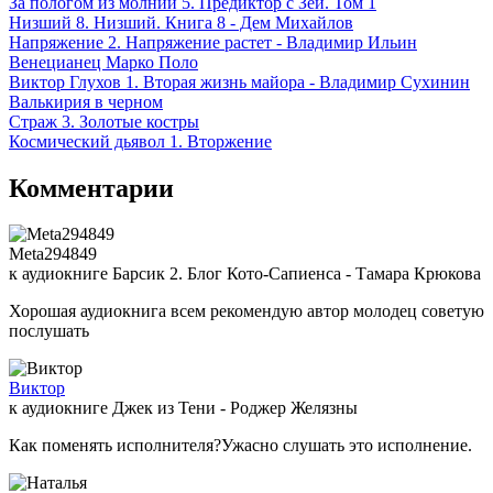
За пологом из молний 5. Предиктор с Зеи. Том 1
Низший 8. Низший. Книга 8 - Дем Михайлов
Напряжение 2. Напряжение растет - Владимир Ильин
Венецианец Марко Поло
Виктор Глухов 1. Вторая жизнь майора - Владимир Сухинин
Валькирия в черном
Страж 3. Золотые костры
Космический дьявол 1. Вторжение
Комментарии
Meta294849
к аудиокниге Барсик 2. Блог Кото-Сапиенса - Тамара Крюкова
Хорошая аудиокнига всем рекомендую автор молодец советую
послушать
Виктор
к аудиокниге Джек из Тени - Роджер Желязны
Как поменять исполнителя?Ужасно слушать это исполнение.