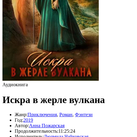
Аудиокнига
Искра в жерле вулкана
Жанр:
Приключения
,
Роман
,
Фэнтези
Год:
2019
Автор:
Анна Пожарская
Продолжительность:
11:25:24
Исполнитель:
Людмила Чайковская