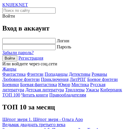
KNIJEK
NET
Войти
Вход в аккаунт
Логин
Пароль
Забыли пароль?
Регистрация
Войти
Или войдите через соц.сети
Жанры
Фантастика
Фэнтези
Попаданцы
Детективы
Романы
Любовное фэнтези
Приключения
ЛитРПГ
Боевое фэнтези
Боевики
Боевая фантастика
Юмор
Мистика
Русская
литература
Детская литература
Триллеры
Ужасы
Киберпанк
ТОП 100
Читать книги
Правообладателям
ТОП 10 за месяц
Шёпот зверя 1. Шёпот зверя - Ольга Аро
Ведьмак двадцать третьего века