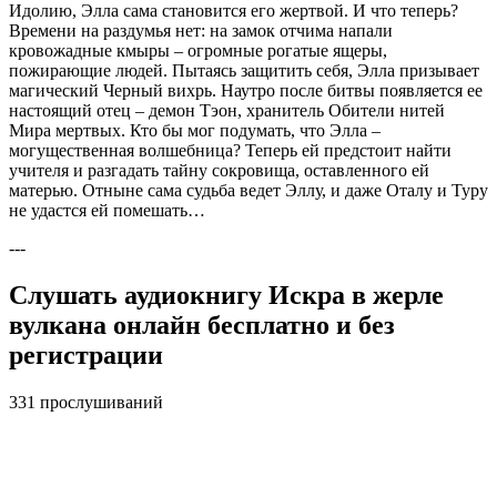
Идолию, Элла сама становится его жертвой. И что теперь?
Времени на раздумья нет: на замок отчима напали
кровожадные кмыры – огромные рогатые ящеры,
пожирающие людей. Пытаясь защитить себя, Элла призывает
магический Черный вихрь. Наутро после битвы появляется ее
настоящий отец – демон Тэон, хранитель Обители нитей
Мира мертвых. Кто бы мог подумать, что Элла –
могущественная волшебница? Теперь ей предстоит найти
учителя и разгадать тайну сокровища, оставленного ей
матерью. Отныне сама судьба ведет Эллу, и даже Оталу и Туру
не удастся ей помешать…
---
Слушать аудиокнигу Искра в жерле
вулкана онлайн бесплатно и без
регистрации
331 прослушиваний