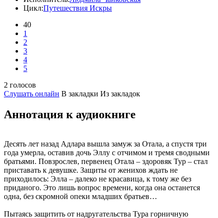
Цикл:
Путешествия Искры
40
1
2
3
4
5
2 голосов
Слушать онлайн
В закладки
Из закладок
Аннотация к аудиокниге
Десять лет назад Адлара вышла замуж за Отала, а спустя три
года умерла, оставив дочь Эллу с отчимом и тремя сводными
братьями. Повзрослев, первенец Отала – здоровяк Тур – стал
приставать к девушке. Защиты от женихов ждать не
приходилось: Элла – далеко не красавица, к тому же без
приданого. Это лишь вопрос времени, когда она останется
одна, без скромной опеки младших братьев…
Пытаясь защитить от надругательства Тура горничную