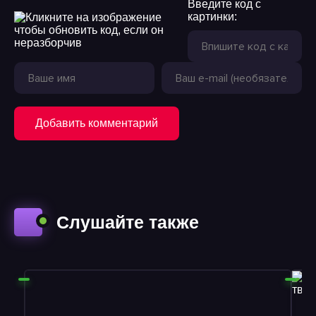
Введите код с
картинки:
19
20
21
22
Добавить комментарий
23
24
25
26
Слушайте также
27
28
29