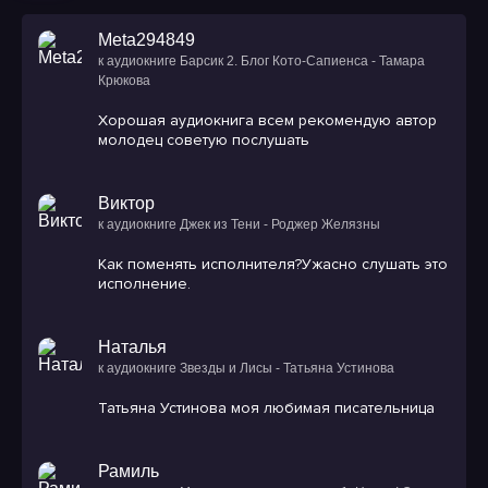
Meta294849
к аудиокниге Барсик 2. Блог Кото-Сапиенса - Тамара
Крюкова
Хорошая аудиокнига всем рекомендую автор
молодец советую послушать
Виктор
к аудиокниге Джек из Тени - Роджер Желязны
Как поменять исполнителя?Ужасно слушать это
исполнение.
Наталья
к аудиокниге Звезды и Лисы - Татьяна Устинова
Татьяна Устинова моя любимая писательница
Рамиль