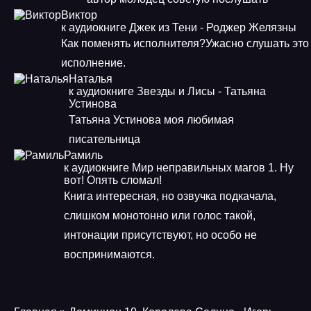
Виктор
к аудиокниге Джек из Тени - Роджер Желязны
Как поменять исполнителя?Ужасно слушать это
исполнение.
Наталья
к аудиокниге Звезды и Лисы - Татьяна
Устинова
Татьяна Устинова моя любимая
писательница
Рамиль
к аудиокниге Мир неправильных магов 1. Ну
вот! Опять сломал!
Книга интересная, но озвучка подкачала,
слишком монотонно или голос такой,
интонации присутствуют, но особо не
воспринимаются.