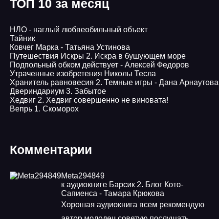
ТОП 10 за месяц
НЛО - наглый любвеобильный объект
Тайник
Ковчег Марка - Татьяна Устинова
Путешествия Искры 2. Искра в бушующем море
Подпольный обком действует - Алексей Федоров
Утраченные изобретения Николы Тесла
Хранитель равновесия 2. Темные игры - Дана Арнаутова
Двериндариум 3. Забытое
Хедвиг 2. Хедвиг совершенно не виновата!
Вепрь 1. Скоморох
Комментарии
Meta294849
к аудиокниге Барсик 2. Блог Кото-
Сапиенса - Тамара Крюкова
Хорошая аудиокнига всем рекомендую
автор молодец советую послушать