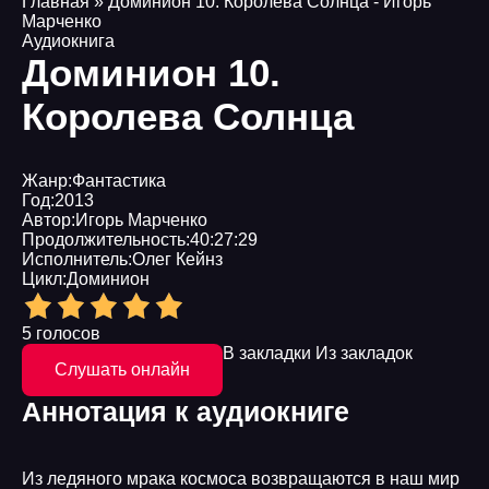
Главная
» Доминион 10. Королева Солнца - Игорь
Марченко
Аудиокнига
Доминион 10.
Королева Солнца
Жанр:
Фантастика
Год:
2013
Автор:
Игорь Марченко
Продолжительность:
40:27:29
Исполнитель:
Олег Кейнз
Цикл:
Доминион
5 голосов
В закладки
Из закладок
Слушать онлайн
Аннотация к аудиокниге
Из ледяного мрака космоса возвращаются в наш мир