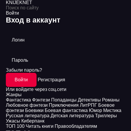
KNIJEK
NET
Войти
Вход в аккаунт
Логин
Пароль
Забыли пароль?
Войти
Регистрация
Или войдите через соц.сети
Жанры
Фантастика
Фэнтези
Попаданцы
Детективы
Романы
Любовное фэнтези
Приключения
ЛитРПГ
Боевое
фэнтези
Боевики
Боевая фантастика
Юмор
Мистика
Русская литература
Детская литература
Триллеры
Ужасы
Киберпанк
ТОП 100
Читать книги
Правообладателям