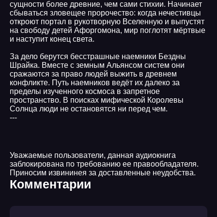
сущности более древние, чем сами стихии. Начинает
сбываться зловещее пророчество: когда нечестивцы
откроют портал в рукотворную Вселенную и выпустят
на свободу детей Афоргомона, мир поглотят мёртвые
и наступит конец света.
За дело берутся бесстрашные наемники Бездны
Шрайка. Вместе с земным Альянсом систем они
сражаются за право людей выжить в древнем
конфликте. Путь наемников ведёт их далеко за
пределы изученного космоса в запретное
пространство. В поисках мифической Королевы
Солнца люди не остановятся ни перед чем.
---
Уважаемые пользователи, данная аудиокнига
заблокирована по требованию ее правообладателя.
Приносим извининея за доставленные неудобства.
Комментарии