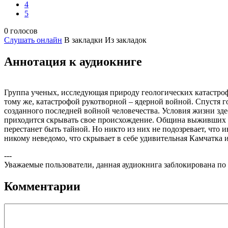
4
5
0 голосов
Слушать онлайн
В закладки
Из закладок
Аннотация к аудиокниге
Группа ученых, исследующая природу геологических катастроф,
тому же, катастрофой рукотворной – ядерной войной. Спустя 
созданного последней войной человечества. Условия жизни зд
приходится скрывать свое происхождение. Община выживших Кам
перестанет быть тайной. Но никто из них не подозревает, что
никому неведомо, что скрывает в себе удивительная Камчатка 
---
Уважаемые пользователи, данная аудиокнига заблокирована по
Комментарии