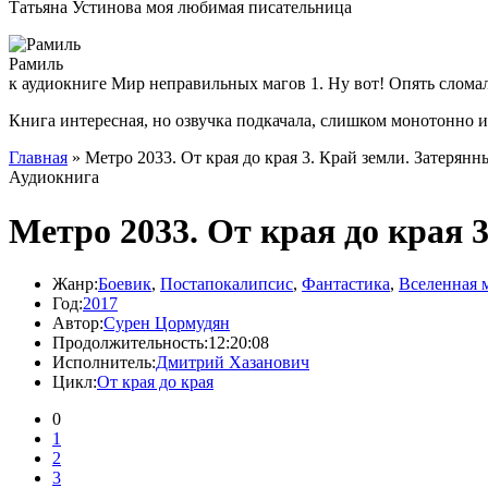
Татьяна Устинова моя любимая писательница
Рамиль
к аудиокниге Мир неправильных магов 1. Ну вот! Опять слома
Книга интересная, но озвучка подкачала, слишком монотонно 
Главная
» Метро 2033. От края до края 3. Край земли. Затерян
Аудиокнига
Метро 2033. От края до края 
Жанр:
Боевик
,
Постапокалипсис
,
Фантастика
,
Вселенная 
Год:
2017
Автор:
Сурен Цормудян
Продолжительность:
12:20:08
Исполнитель:
Дмитрий Хазанович
Цикл:
От края до края
0
1
2
3