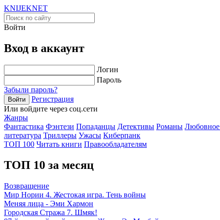
KNIJEK
NET
Войти
Вход в аккаунт
Логин
Пароль
Забыли пароль?
Регистрация
Войти
Или войдите через соц.сети
Жанры
Фантастика
Фэнтези
Попаданцы
Детективы
Романы
Любовное
литература
Триллеры
Ужасы
Киберпанк
ТОП 100
Читать книги
Правообладателям
ТОП 10 за месяц
Возвращение
Мир Нории 4. Жестокая игра. Тень войны
Меняя лица - Эми Хармон
Городская Стража 7. Шмяк!