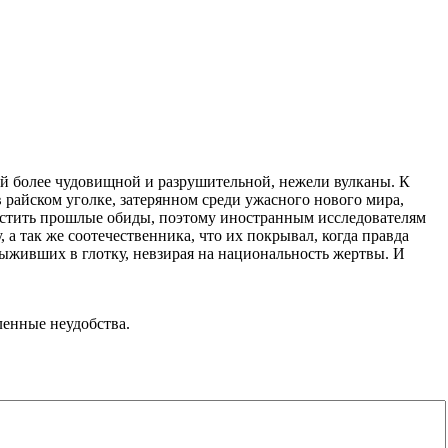
фой более чудовищной и разрушительной, нежели вулканы. К
 райском уголке, затерянном среди ужасного нового мира,
пустить прошлые обиды, поэтому иностранным исследователям
 так же соотечественника, что их покрывал, когда правда
 выживших в глотку, невзирая на национальность жертвы. И
ленные неудобства.