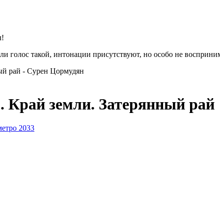
л!
или голос такой, интонации присутствуют, но особо не восприн
ный рай - Сурен Цормудян
3. Край земли. Затерянный рай
метро 2033