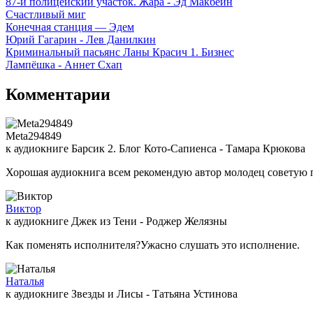
87-й полицейский участок. Жара - Эд Макбейн
Счастливый миг
Конечная станция — Эдем
Юрий Гагарин - Лев Данилкин
Криминальный пасьянс Ланы Красич 1. Бизнес
Лампёшка - Аннет Схап
Комментарии
Meta294849
к аудиокниге Барсик 2. Блог Кото-Сапиенса - Тамара Крюкова
Хорошая аудиокнига всем рекомендую автор молодец советую 
Виктор
к аудиокниге Джек из Тени - Роджер Желязны
Как поменять исполнителя?Ужасно слушать это исполнение.
Наталья
к аудиокниге Звезды и Лисы - Татьяна Устинова