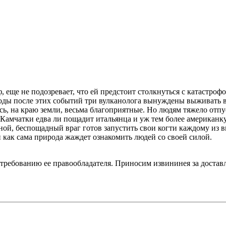
 еще не подозревает, что ей предстоит столкнуться с катастро
годы после этих событий три вулканолога вынуждены выживать в
есь, на краю земли, весьма благоприятные. Но людям тяжело от
чатки едва ли пощадит итальянца и уж тем более американку, а
 иной, беспощадный враг готов запустить свои когти каждому из
и как сама природа жаждет ознакомить людей со своей силой.
 требованию ее правообладателя. Приносим извининея за достав