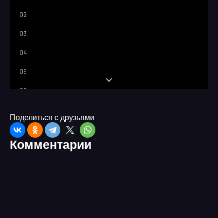
02
03
04
05
06
07
Поделиться с друзьями
08
Комментарии
09
10
11
12