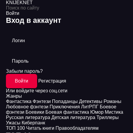
KNIJEK
NET
Войти
Вход в аккаунт
Логин
Пароль
Забыли пароль?
Войти
Регистрация
Или войдите через соц.сети
Жанры
Фантастика
Фэнтези
Попаданцы
Детективы
Романы
Любовное фэнтези
Приключения
ЛитРПГ
Боевое
фэнтези
Боевики
Боевая фантастика
Юмор
Мистика
Русская литература
Детская литература
Триллеры
Ужасы
Киберпанк
ТОП 100
Читать книги
Правообладателям