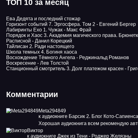
ТОП 10 за месяц
Ева Дедята и последний стожар
Горизонт событий 7. Эргосфера. Том 2 - Евгений Бергер
Лабиринты Ехо 1. Чужак - Макс Фрай
Порядок и Хаос 3. Академия магического права. Брюнет
Расписной - Данил Корецкий
Тайлисан 2. Ради настоящего
Школа темных 4. Богиня хаоса
Восхождение Тёмного Ангела - Реджинальд Романов
Воскресение - Лев Толстой
Станционный смотритель 3. Долг платежом красен - Гри
Комментарии
Meta294849
к аудиокниге Барсик 2. Блог Кото-Сапиенс
Хорошая аудиокнига всем рекомендую авт
Виктор
к аудиокниге Джек из Тени - Роджер Желязны