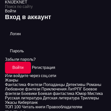
KNIJEK
NET
Войти
Вход в аккаунт
Логин
Пароль
Забыли пароль?
Войти
Регистрация
Или войдите через соц.сети
Жанры
Фантастика
Фэнтези
Попаданцы
Детективы
Романы
Любовное фэнтези
Приключения
ЛитРПГ
Боевое
фэнтези
Боевики
Боевая фантастика
Юмор
Мистика
Русская литература
Детская литература
Триллеры
Ужасы
Киберпанк
ТОП 100
Читать книги
Правообладателям