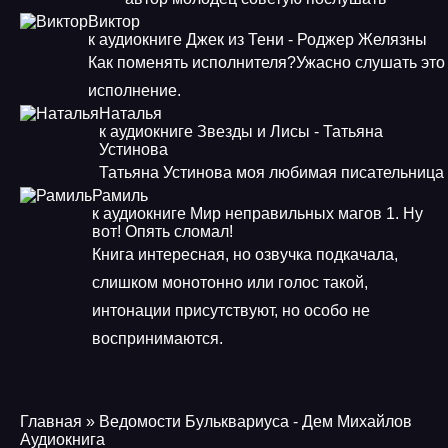
Виктор
к аудиокниге Джек из Тени - Роджер Желязны
Как поменять исполнителя?Ужасно слушать это
исполнение.
Наталья
к аудиокниге Звезды и Лисы - Татьяна
Устинова
Татьяна Устинова моя любимая писательница
Рамиль
к аудиокниге Мир неправильных магов 1. Ну
вот! Опять сломал!
Книга интересная, но озвучка подкачала,
слишком монотонно или голос такой,
интонации присутствуют, но особо не
воспринимаются.
Главная
» Ведомости Бульквариуса - Дем Михайлов
Аудиокнига