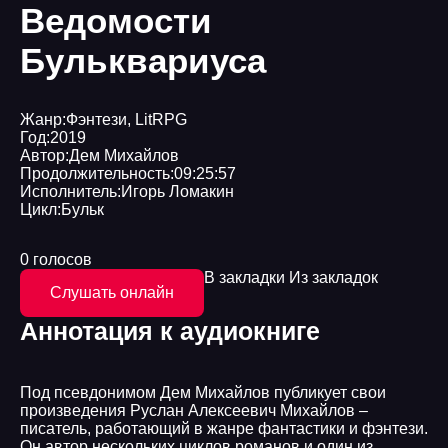
Ведомости
Бульквариуса
Жанр:
Фэнтези
,
LitRPG
Год:
2019
Автор:
Дем Михайлов
Продолжительность:
09:25:57
Исполнитель:
Игорь Ломакин
Цикл:
Бульк
0 голосов
В закладки
Из закладок
Слушать онлайн
Аннотация к аудиокниге
Под псевдонимом Дем Михайлов публикует свои
произведения Руслан Алексеевич Михайлов –
писатель, работающий в жанре фантастики и фэнтези.
Он автор нескольких циклов романов и один из