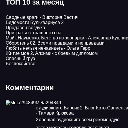
ТОП 10 за месяц
Сводные враги - Виктория Вестич
Ведомости Бульквариуса 2
Продавец воздуха
Призрак из страшного сна
Майк Науменко. Бегство из зоопарка - Александр Кушни
Оборотень 02. Всеми правдами и неправдами
Любить нельзя ненавидеть - Ольга Герр
Житие мое 2, Алхимик с боевым дипломом
Опасный груз
Беспокойство
Комментарии
Meta294849
к аудиокниге Барсик 2. Блог Кото-Сапиенс
- Тамара Крюкова
Хорошая аудиокнига всем рекомендую
автор молодец советую послушать