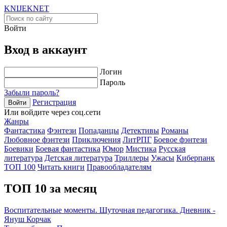
KNIJEK
NET
Войти
Вход в аккаунт
Логин
Пароль
Забыли пароль?
Регистрация
Войти
Или войдите через соц.сети
Жанры
Фантастика
Фэнтези
Попаданцы
Детективы
Романы
Любовное фэнтези
Приключения
ЛитРПГ
Боевое фэнтези
Боевики
Боевая фантастика
Юмор
Мистика
Русская
литература
Детская литература
Триллеры
Ужасы
Киберпанк
ТОП 100
Читать книги
Правообладателям
ТОП 10 за месяц
Воспитательные моменты. Шуточная педагогика. Дневник -
Януш Корчак