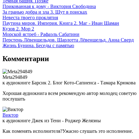
Темная башня. Позже
Прикованная к дому - Виктория Свободина
За гранью добра и зла 3. Шут в поисках
Невеста твоего проклятия
Паутина миров. Империя. Книга 2. Маг - Иван Шаман
Кузов 2. Мор 2
Морской ястреб - Рафаэль Сабатини
Перстень Лёвеншельдов. Шарлотта Лёвеншельд. Анна Сверд
Жизнь Бунина. Беседы с памятью
Комментарии
Meta294849
к аудиокниге Барсик 2. Блог Кото-Сапиенса - Тамара Крюкова
Хорошая аудиокнига всем рекомендую автор молодец советую
послушать
Виктор
к аудиокниге Джек из Тени - Роджер Желязны
Как поменять исполнителя?Ужасно слушать это исполнение.