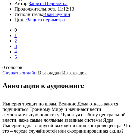
Автор:
Защита Периметра
Продолжительность:
11:12:13
Исполнитель:
Иван Букчин
Цикл:
Защита периметра
0
1
2
3
4
5
0 голосов
Слушать онлайн
В закладки
Из закладок
Аннотация к аудиокниге
Империя трещит по швам. Великие Дома отказываются
подчиняться Тронному Миру и начинают вести
самостоятельную политику. Чувствуя слабину центральной
власти, даже самые лояльные звездные системы Ядра
Империи одна за другой выходят из-под контроля центра. Что
это – череда случайностей или скоординированная акция?