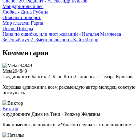
Сварог 20. Радиант - Александр Бушков
Мандариновый лес
Любка - Дина Рубина
Опасный поворот
Мир глазами Гарпа
После Победы
Няня по ошибке, или лист желаний - Наталья Мамлеева
Зелёный луч 2. Змеиное логово - Кайл Иторр
Комментарии
Meta294849
к аудиокниге Барсик 2. Блог Кото-Сапиенса - Тамара Крюкова
Хорошая аудиокнига всем рекомендую автор молодец советую
послушать
Виктор
к аудиокниге Джек из Тени - Роджер Желязны
Как поменять исполнителя?Ужасно слушать это исполнение.