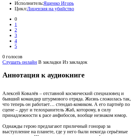
Исполнитель:
Ященко Игорь
Цикл:
Лицензия на убийство
0
1
2
3
4
5
0 голосов
Слушать онлайн
В закладки
Из закладок
Аннотация к аудиокниге
Алексей Ковалёв – отставной космический спецназовец и
бывший командир штурмового отряда. Жизнь сложилась так,
что теперь он работает… стендап-комиком. А его партнёр по
сцене – друг и телохранитель Жаб, которому, в силу
принадлежности к расе анфибосов, вообще незнаком юмор.
Однажды герою предлагают приличный гонорар за
выступление на планете, где у него были некогда серьёзные