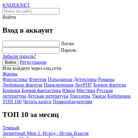
KNIJEK
NET
Войти
Вход в аккаунт
Логин
Пароль
Забыли пароль?
Регистрация
Войти
Или войдите через соц.сети
Жанры
Фантастика
Фэнтези
Попаданцы
Детективы
Романы
Любовное фэнтези
Приключения
ЛитРПГ
Боевое фэнтези
Боевики
Боевая фантастика
Юмор
Мистика
Русская
литература
Детская литература
Триллеры
Ужасы
Киберпанк
ТОП 100
Читать книги
Правообладателям
ТОП 10 за месяц
Темный
Запретный Мир 2. Исход - Игорь Власов