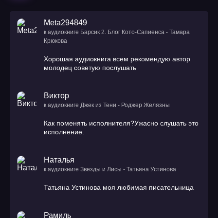
Meta294849
к аудиокниге Барсик 2. Блог Кото-Сапиенса - Тамара
Крюкова
Хорошая аудиокнига всем рекомендую автор
молодец советую послушать
Виктор
к аудиокниге Джек из Тени - Роджер Желязны
Как поменять исполнителя?Ужасно слушать это
исполнение.
Наталья
к аудиокниге Звезды и Лисы - Татьяна Устинова
Татьяна Устинова моя любимая писательница
Рамиль