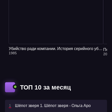
Убийство ради компании. История серийного убийцы Денниса Нильсена - Брайан Мастерс
Перв
1985
2019
ТОП 10 за месяц
Шёпот зверя 1. Шёпот зверя - Ольга Аро