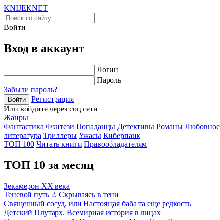
KNIJEK
NET
Войти
Вход в аккаунт
Логин
Пароль
Забыли пароль?
Регистрация
Войти
Или войдите через соц.сети
Жанры
Фантастика
Фэнтези
Попаданцы
Детективы
Романы
Любовное
литература
Триллеры
Ужасы
Киберпанк
ТОП 100
Читать книги
Правообладателям
ТОП 10 за месяц
Зекамерон XX века
Теневой путь 2. Скрываясь в тени
Священный сосуд, или Настоящая баба та еще редкость
Детский Плутарх. Всемирная история в лицах