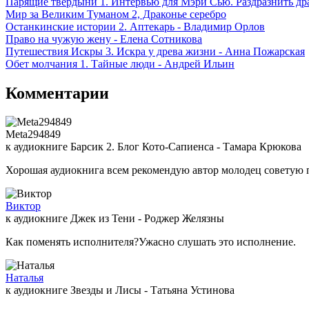
Парящие твердыни 1. Интервью для Мэри Сью. Раздразнить др
Мир за Великим Туманом 2, Драконье серебро
Останкинские истории 2. Аптекарь - Владимир Орлов
Право на чужую жену - Елена Сотникова
Путешествия Искры 3. Искра у древа жизни - Анна Пожарская
Обет молчания 1. Тайные люди - Андрей Ильин
Комментарии
Meta294849
к аудиокниге Барсик 2. Блог Кото-Сапиенса - Тамара Крюкова
Хорошая аудиокнига всем рекомендую автор молодец советую 
Виктор
к аудиокниге Джек из Тени - Роджер Желязны
Как поменять исполнителя?Ужасно слушать это исполнение.
Наталья
к аудиокниге Звезды и Лисы - Татьяна Устинова