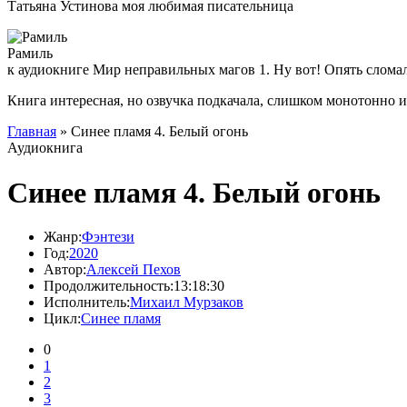
Татьяна Устинова моя любимая писательница
Рамиль
к аудиокниге Мир неправильных магов 1. Ну вот! Опять слома
Книга интересная, но озвучка подкачала, слишком монотонно 
Главная
» Синее пламя 4. Белый огонь
Аудиокнига
Синее пламя 4. Белый огонь
Жанр:
Фэнтези
Год:
2020
Автор:
Алексей Пехов
Продолжительность:
13:18:30
Исполнитель:
Михаил Мурзаков
Цикл:
Синее пламя
0
1
2
3