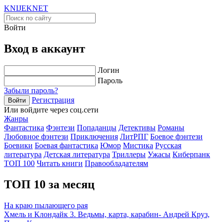
KNIJEK
NET
Войти
Вход в аккаунт
Логин
Пароль
Забыли пароль?
Регистрация
Войти
Или войдите через соц.сети
Жанры
Фантастика
Фэнтези
Попаданцы
Детективы
Романы
Любовное фэнтези
Приключения
ЛитРПГ
Боевое фэнтези
Боевики
Боевая фантастика
Юмор
Мистика
Русская
литература
Детская литература
Триллеры
Ужасы
Киберпанк
ТОП 100
Читать книги
Правообладателям
ТОП 10 за месяц
На краю пылающего рая
Хмель и Клондайк 3. Ведьмы, карта, карабин- Андрей Круз,