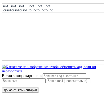
10
!not
!not
!not
!not
!not
!not
found!
found!
found!
found!
found!
found!
11
12
13
14
Введите код с картинки:
Добавить комментарий