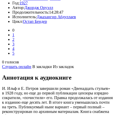
Год:
1927
Автор:
Джордж Оруэлл
Продолжительность:
14:28:47
Исполнитель:
Джахангир Абдуллаев
Цикл:
Остап Бендер
0
1
2
3
4
5
0 голосов
Слушать онлайн
В закладки
Из закладок
Аннотация к аудиокниге
И. Ильф и Е. Петров завершили роман «Двенадцать стульев»
в 1928 году, но еще до первой публикации цензоры изрядно
сократили, «почистили» его. Правка продолжалась от издания
к изданию еще десять лет. В итоге книга уменьшилась почти
на треть. Публикуемый ныне вариант – первый полный –
реконструирован по архивным материалам. Книга снабжена