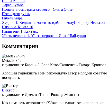
Павел Корнев
Тарас Бульба
Попала, посмотрим кто кого - Ольга Олие
Последняя дуэль
Гибель мира
Хедвиг 1. Хедвиг наконец-то идёт в школу! - Фрида Нильсон
Низший. Книга 10
Пилигрим 1. Кентарх
Убить первого 1. Убить первого - Иван Шайдулин
Комментарии
Meta294849
к аудиокниге Барсик 2. Блог Кото-Сапиенса - Тамара Крюкова
Хорошая аудиокнига всем рекомендую автор молодец советую
послушать
Виктор
к аудиокниге Джек из Тени - Роджер Желязны
Как поменять исполнителя?Ужасно слушать это исполнение.