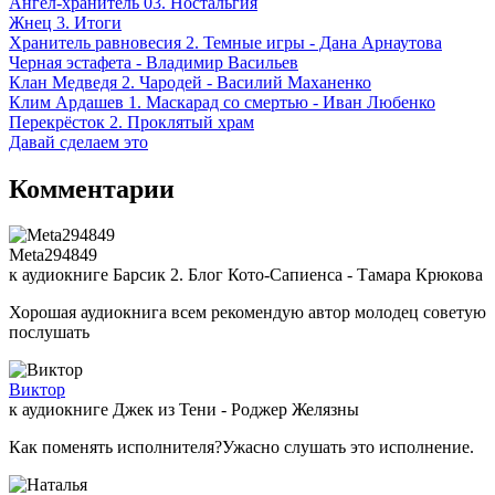
Ангел-хранитель 03. Ностальгия
Жнец 3. Итоги
Хранитель равновесия 2. Темные игры - Дана Арнаутова
Черная эстафета - Владимир Васильев
Клан Медведя 2. Чародей - Василий Маханенко
Клим Ардашев 1. Маскарад со смертью - Иван Любенко
Перекрёсток 2. Проклятый храм
Давай сделаем это
Комментарии
Meta294849
к аудиокниге Барсик 2. Блог Кото-Сапиенса - Тамара Крюкова
Хорошая аудиокнига всем рекомендую автор молодец советую
послушать
Виктор
к аудиокниге Джек из Тени - Роджер Желязны
Как поменять исполнителя?Ужасно слушать это исполнение.