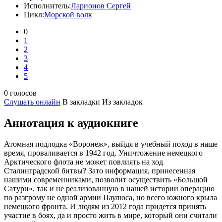
Исполнитель:
Ларионов Сергей
Цикл:
Морской волк
0
1
2
3
4
5
0 голосов
Слушать онлайн
В закладки
Из закладок
Аннотация к аудиокниге
Атомная подлодка «Воронеж», выйдя в учебный поход в наше
время, проваливается в 1942 год. Уничтожение немецкого
Арктического флота не может повлиять на ход
Сталинградской битвы? Зато информация, принесенная
нашими современниками, позволит осуществить «Большой
Сатурн», так и не реализованную в нашей истории операцию
по разгрому не одной армии Паулюса, но всего южного крыла
немецкого фронта. И людям из 2012 года придется принять
участие в боях, да и просто жить в мире, который они считали