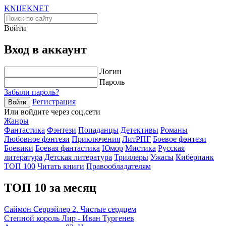
KNIJEK
NET
Войти
Вход в аккаунт
Логин
Пароль
Забыли пароль?
Регистрация
Войти
Или войдите через соц.сети
Жанры
Фантастика
Фэнтези
Попаданцы
Детективы
Романы
Любовное фэнтези
Приключения
ЛитРПГ
Боевое фэнтези
Боевики
Боевая фантастика
Юмор
Мистика
Русская
литература
Детская литература
Триллеры
Ужасы
Киберпанк
ТОП 100
Читать книги
Правообладателям
ТОП 10 за месяц
Саймон Серрэйлер 2. Чистые сердцем
Степной король Лир - Иван Тургенев