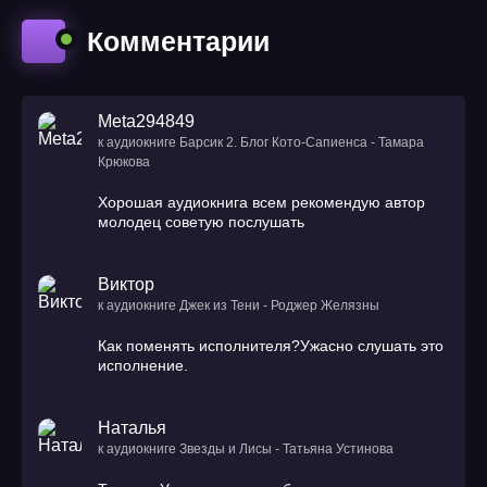
Комментарии
Meta294849
к аудиокниге Барсик 2. Блог Кото-Сапиенса - Тамара
Крюкова
Хорошая аудиокнига всем рекомендую автор
молодец советую послушать
Виктор
к аудиокниге Джек из Тени - Роджер Желязны
Как поменять исполнителя?Ужасно слушать это
исполнение.
Наталья
к аудиокниге Звезды и Лисы - Татьяна Устинова