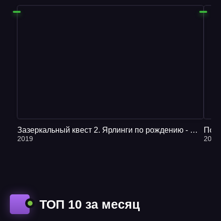
Зазеркальный квест 2. Ярлинги по рождению - Михей Абевега
Попа
2019
2020
ТОП 10 за месяц