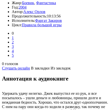
Жанр:
Боевик
,
Фантастика
Год:
2004
Автор:
Алекс Орлов
Продолжительность:
10:13:56
Исполнитель:
Фаргат Закиров
Цикл:
Правила большой игры
0
1
2
3
4
5
0 голосов
Слушать онлайн
В закладки
Из закладок
Аннотация к аудиокниге
Удержать удачу нелегко. Джек выпустил ее из рук, и все
посыпалось – ушли деньги и любовницы, пришли долги и
нежданная бедность. Хорошо, что остался друг-однополчанин.
С ним на пару они когда-то ходили в разведку, так почему не