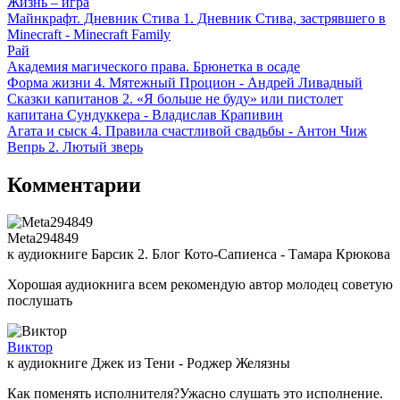
Жизнь – игра
Майнкрафт. Дневник Стива 1. Дневник Стива, застрявшего в
Minecraft - Minecraft Family
Рай
Академия магического права. Брюнетка в осаде
Форма жизни 4. Мятежный Процион - Андрей Ливадный
Сказки капитанов 2. «Я больше не буду» или пистолет
капитана Сундуккера - Владислав Крапивин
Агата и сыск 4. Правила счастливой свадьбы - Антон Чиж
Вепрь 2. Лютый зверь
Комментарии
Meta294849
к аудиокниге Барсик 2. Блог Кото-Сапиенса - Тамара Крюкова
Хорошая аудиокнига всем рекомендую автор молодец советую
послушать
Виктор
к аудиокниге Джек из Тени - Роджер Желязны
Как поменять исполнителя?Ужасно слушать это исполнение.