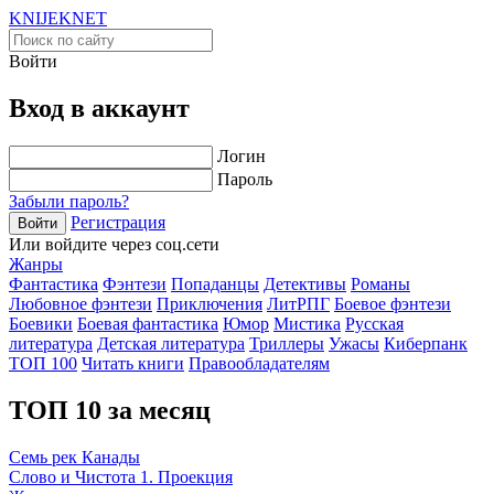
KNIJEK
NET
Войти
Вход в аккаунт
Логин
Пароль
Забыли пароль?
Регистрация
Войти
Или войдите через соц.сети
Жанры
Фантастика
Фэнтези
Попаданцы
Детективы
Романы
Любовное фэнтези
Приключения
ЛитРПГ
Боевое фэнтези
Боевики
Боевая фантастика
Юмор
Мистика
Русская
литература
Детская литература
Триллеры
Ужасы
Киберпанк
ТОП 100
Читать книги
Правообладателям
ТОП 10 за месяц
Семь рек Канады
Слово и Чистота 1. Проекция