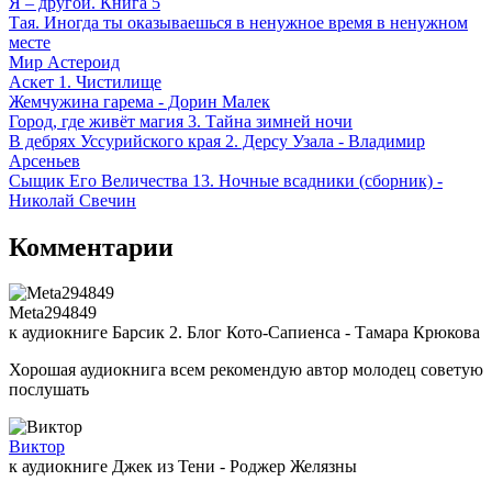
Я – другой. Книга 5
Тая. Иногда ты оказываешься в ненужное время в ненужном
месте
Мир Астероид
Аскет 1. Чистилище
Жемчужина гарема - Дорин Малек
Город, где живёт магия 3. Тайна зимней ночи
В дебрях Уссурийского края 2. Дерсу Узала - Владимир
Арсеньев
Сыщик Его Величества 13. Ночные всадники (сборник) -
Николай Свечин
Комментарии
Meta294849
к аудиокниге Барсик 2. Блог Кото-Сапиенса - Тамара Крюкова
Хорошая аудиокнига всем рекомендую автор молодец советую
послушать
Виктор
к аудиокниге Джек из Тени - Роджер Желязны