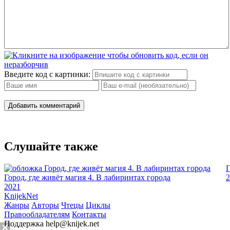
Введите код с картинки:
Добавить комментарий
Слушайте также
Г
Город, где живёт магия 4. В лабиринтах города
2
2021
Knijek
Net
Жанры
Авторы
Чтецы
Циклы
Правообладателям
Контакты
Поддержка
help@knijek.net