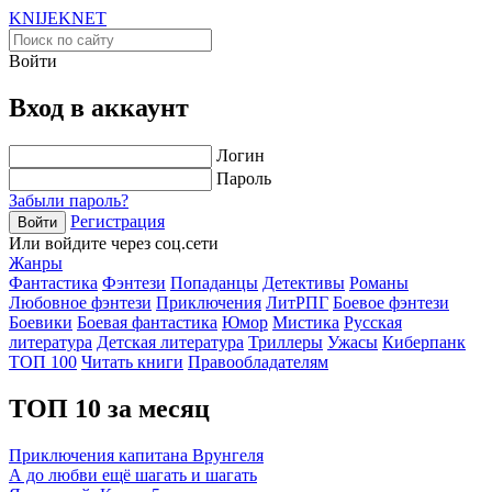
KNIJEK
NET
Войти
Вход в аккаунт
Логин
Пароль
Забыли пароль?
Регистрация
Войти
Или войдите через соц.сети
Жанры
Фантастика
Фэнтези
Попаданцы
Детективы
Романы
Любовное фэнтези
Приключения
ЛитРПГ
Боевое фэнтези
Боевики
Боевая фантастика
Юмор
Мистика
Русская
литература
Детская литература
Триллеры
Ужасы
Киберпанк
ТОП 100
Читать книги
Правообладателям
ТОП 10 за месяц
Приключения капитана Врунгеля
А до любви ещё шагать и шагать