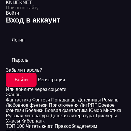
KNIJEK
NET
Войти
Вход в аккаунт
Логин
Пароль
Забыли пароль?
Войти
Регистрация
Или войдите через соц.сети
Жанры
Фантастика
Фэнтези
Попаданцы
Детективы
Романы
Любовное фэнтези
Приключения
ЛитРПГ
Боевое
фэнтези
Боевики
Боевая фантастика
Юмор
Мистика
Русская литература
Детская литература
Триллеры
Ужасы
Киберпанк
ТОП 100
Читать книги
Правообладателям