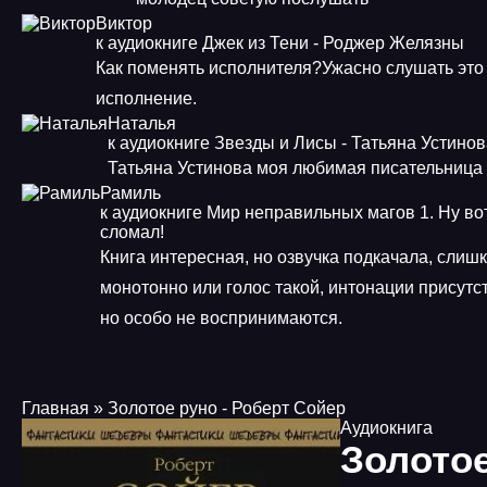
Виктор
к аудиокниге Джек из Тени - Роджер Желязны
Как поменять исполнителя?Ужасно слушать это
исполнение.
Наталья
к аудиокниге Звезды и Лисы - Татьяна Устино
Татьяна Устинова моя любимая писательница
Рамиль
к аудиокниге Мир неправильных магов 1. Ну во
сломал!
Книга интересная, но озвучка подкачала, слиш
монотонно или голос такой, интонации присутс
но особо не воспринимаются.
Главная
» Золотое руно - Роберт Сойер
Аудиокнига
Золото