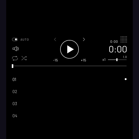
AUTO
0:00
0:00
1.0
x1
-15
+15
01
02
03
04