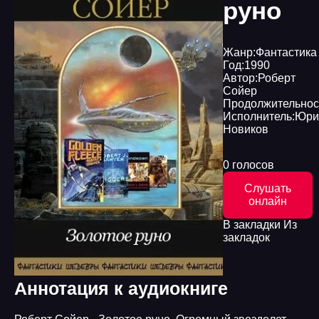
руно
Жанр:
Фантастика
Год:
1990
Автор:
Роберт
Сойер
Продолжительнос
Исполнитель:
Юри
Новиков
0 голосов
Слушать
онлайн
В закладки
Из
закладок
Аннотация к аудиокниге