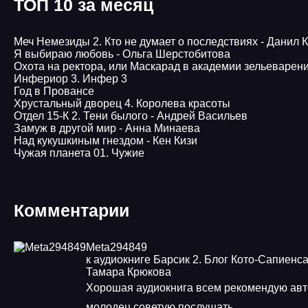
ТОП 10 за месяц
Меч Немезиды 2. Кто не думает о последствиях - Данил 
Я выбираю любовь - Ольга Шерстобитова
Охота на ректора, или Маскарад в академии зельеварен
Инфериор 3. Инфер 3
Год в Провансе
Хрустальный дворец 4. Королева красоты
Отдел 15-К 2. Тени былого - Андрей Васильев
Замуж в другой мир - Анна Минаева
Над кукушкиным гнездом - Кен Кизи
Чужая планета 01. Чужие
Комментарии
Meta294849
к аудиокниге Барсик 2. Блог Кото-Сапиенса
Тамара Крюкова
Хорошая аудиокнига всем рекомендую авт
молодец советую послушать