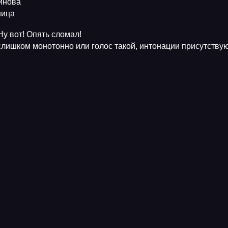
тинова
ница
Ну вот! Опять сломал!
 слишком монотонно или голос такой, интонации присутству