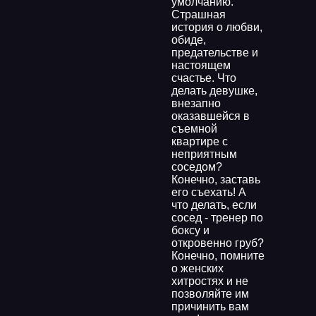
умолчанию.
Страшная
история о любви,
обиде,
предательстве и
настоящем
счастье. Что
делать девушке,
внезапно
оказавшейся в
съемной
квартире с
неприятным
соседом?
Конечно, заставь
его съехать! А
что делать, если
сосед - тренер по
боксу и
откровенно груб?
Конечно, помните
о женских
хитростях и не
позволяйте им
причинить вам