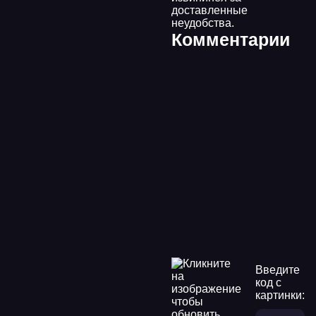
доставленные
неудобства.
Комментарии
Введите
код с
картинки: