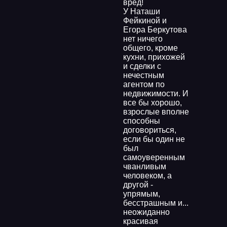
вред!
У Наташи
Фейкиной и
Егора Беркутова
нет ничего
общего, кроме
кухни, прихожей
и сделки с
нечестным
агентом по
недвижимости. И
все бы хорошо,
взрослые вполне
способны
договориться,
если бы один не
был
самоуверенным
чванливым
человеком, а
другой -
упрямым,
бесстрашным и...
неожиданно
красивая