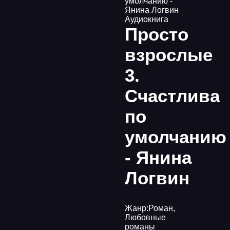
умолчанию -
Янина Логвин
Аудиокнига
Просто
взрослые
3.
Счастлива
по
умолчанию
- Янина
Логвин
Жанр:
Роман
,
Любовные
романы