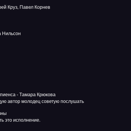
рей Круз, Павел Корнев
да Нильсон
апиенса - Тамара Крюкова
ую автор молодец советую послушать
зны
ь это исполнение.