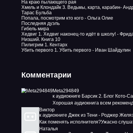
На краю пылающего рая
Хмель и Клондайк 3. Ведьмы, карта, карабин- Анд
Тарас Бульба
Попала, посмотрим кто кого - Ольга Олие
Последняя дуэль
Гибель мира
Хедвиг 1. Хедвиг наконец-то идёт в школу! - Фри
Низший. Книга 10
Пилигрим 1. Кентарх
Убить первого 1. Убить первого - Иван Шайдулин
Комментарии
Meta294849
к аудиокниге Барсик 2. Блог Кото-С
Хорошая аудиокнига всем рекоменд
Виктор
к аудиокниге Джек из Тени - Роджер Желя
Как поменять исполнителя?Ужасно слушат
Наталья