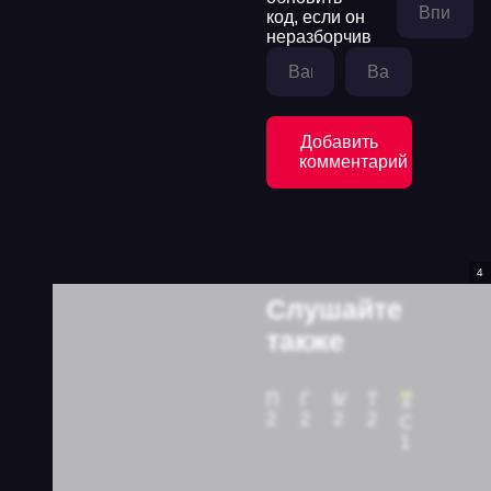
Добавить
комментарий
3
Слушайте
также
Просто студенты, просто история 2. Коломбина для Рыжего - Янина Логвин
Гордая птичка Воробышек - Янина Логвин
Музыкальный приворот 3. На волнах оригами - Анна Джейн
Тревожные люди
2017
2016
2017
2019
Смертельные инвестиции
1996