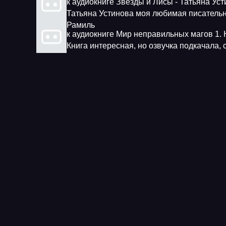
к аудиокниге Звезды и Лисы - Татьяна Ус
Татьяна Устинова моя любимая писатель
Рамиль
к аудиокниге Мир неправильных магов 1. 
Книга интересная, но озвучка подкачала,