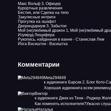
Макс Вольф 3. Офицер
Курортные развлечения
Бестия, или Сделка на тело
Закулисные интриги
Прогулка на эшафот
Двериндариум 3. Забытое
Мой (не)любимый дракон 1, Мой (не)любимый дра
Изумруд Люцифера
Рукопись, найденная в ванне - Станислав Лем
Йога Васиштхи - Васиштха
Комментарии
Meta294849
к аудиокниге Барсик 2. Блог Кото-С
Хорошая аудиокнига всем рекоменд
Виктор
к аудиокниге Джек из Тени - Роджер Жел
Как поменять исполнителя?Ужасно слуша
Наталья