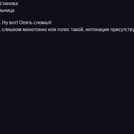
Устинова
ельница
 Ну вот! Опять сломал!
, слишком монотонно или голос такой, интонации присутств