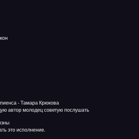
кон
апиенса - Тамара Крюкова
ую автор молодец советую послушать
язны
ть это исполнение.