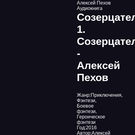
Алексей Пехов
Аудиокнига
Созерцате
1.
Созерцате
-
Алексей
Пехов
Жанр:
Приключения
,
Фэнтези
,
Боевое
фэнтези
,
Героическое
фэнтези
Год:
2016
Автор:
Алексей