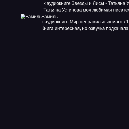
к аудиокниге Звезды и Лисы - Татьяна 
Татьяна Устинова моя любимая писат
Рамиль
к аудиокниге Мир неправильных магов 1.
Книга интересная, но озвучка подкачала