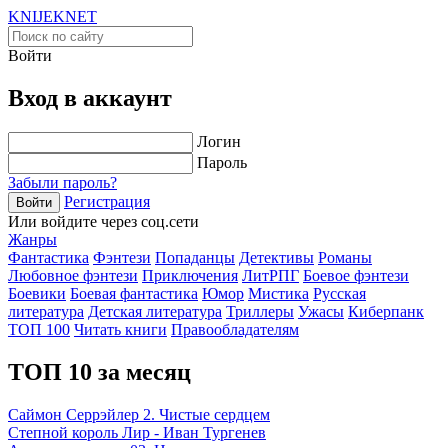
KNIJEK
NET
Войти
Вход в аккаунт
Логин
Пароль
Забыли пароль?
Регистрация
Войти
Или войдите через соц.сети
Жанры
Фантастика
Фэнтези
Попаданцы
Детективы
Романы
Любовное фэнтези
Приключения
ЛитРПГ
Боевое фэнтези
Боевики
Боевая фантастика
Юмор
Мистика
Русская
литература
Детская литература
Триллеры
Ужасы
Киберпанк
ТОП 100
Читать книги
Правообладателям
ТОП 10 за месяц
Саймон Серрэйлер 2. Чистые сердцем
Степной король Лир - Иван Тургенев