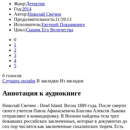
Жанр:
Детектив
Год:
2014
Автор:
Николай Свечин
Продолжительность:
11:59:13
Исполнитель:
Евгений Покрамович
Цикл:
Сыщик Его Величества
0
1
2
3
4
5
0 голосов
Слушать онлайн
В закладки
Из закладок
Аннотация к аудиокниге
Николай Свечин - Dead Island. Весна 1889 года. После смерти
своего учителя Павла Афанасьевича Благова Алексея Лыкова
отправляют в командировку. В Японии найдены тела трех
бежавших российских заключенных, которые в документах до
сих пор числятся как заключенные сахалинских тюрем. Есть