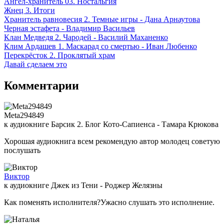
Ангел-хранитель 03. Ностальгия
Жнец 3. Итоги
Хранитель равновесия 2. Темные игры - Дана Арнаутова
Черная эстафета - Владимир Васильев
Клан Медведя 2. Чародей - Василий Маханенко
Клим Ардашев 1. Маскарад со смертью - Иван Любенко
Перекрёсток 2. Проклятый храм
Давай сделаем это
Комментарии
Meta294849
к аудиокниге Барсик 2. Блог Кото-Сапиенса - Тамара Крюкова
Хорошая аудиокнига всем рекомендую автор молодец советую
послушать
Виктор
к аудиокниге Джек из Тени - Роджер Желязны
Как поменять исполнителя?Ужасно слушать это исполнение.