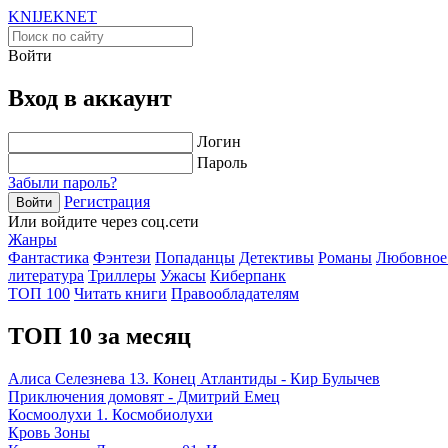
KNIJEK
NET
Войти
Вход в аккаунт
Логин
Пароль
Забыли пароль?
Регистрация
Войти
Или войдите через соц.сети
Жанры
Фантастика
Фэнтези
Попаданцы
Детективы
Романы
Любовное
литература
Триллеры
Ужасы
Киберпанк
ТОП 100
Читать книги
Правообладателям
ТОП 10 за месяц
Алиса Селезнева 13. Конец Атлантиды - Кир Булычев
Приключения домовят - Дмитрий Емец
Космоолухи 1. Космобиолухи
Кровь Зоны