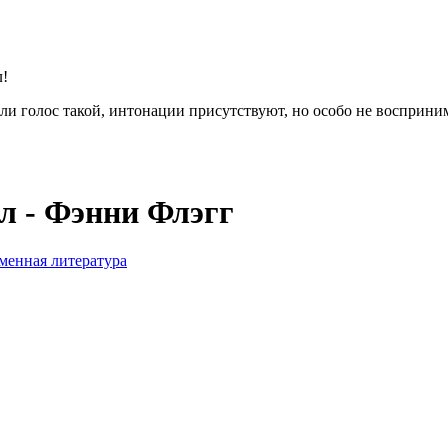
л!
или голос такой, интонации присутствуют, но особо не восприн
л - Фэнни Флэгг
менная литература