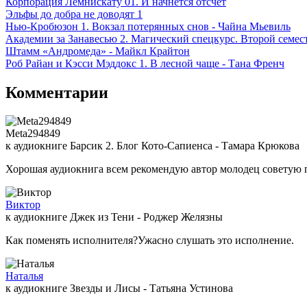
Корпорация Лемнискату 01. И начнется отсчет
Эльфы до добра не доводят 1
Нью-Кробюзон 1. Вокзал потерянных снов - Чайна Мьевиль
Академии за Занавесью 2. Магический спецкурс. Второй семес
Штамм «Андромеда» - Майкл Крайтон
Роб Райан и Кэсси Мэддокс 1. В лесной чаще - Тана Френч
Комментарии
Meta294849
к аудиокниге Барсик 2. Блог Кото-Сапиенса - Тамара Крюкова
Хорошая аудиокнига всем рекомендую автор молодец советую 
Виктор
к аудиокниге Джек из Тени - Роджер Желязны
Как поменять исполнителя?Ужасно слушать это исполнение.
Наталья
к аудиокниге Звезды и Лисы - Татьяна Устинова