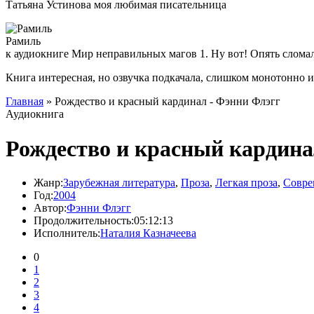
Татьяна Устинова моя любимая писательница
Рамиль
к аудиокниге Мир неправильных магов 1. Ну вот! Опять слома
Книга интересная, но озвучка подкачала, слишком монотонно 
Главная
» Рождество и красный кардинал - Фэнни Флэгг
Аудиокнига
Рождество и красный кардина
Жанр:
Зарубежная литература
,
Проза
,
Легкая проза
,
Совре
Год:
2004
Автор:
Фэнни Флэгг
Продолжительность:
05:12:13
Исполнитель:
Наталия Казначеева
0
1
2
3
4