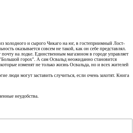
из холодного и сырого Чикаго на юг, в гостеприимный Лост-
ность оказывается совсем не такой, как он себе представлял.
т почту на лодке. Единственным магазином в городе управляет
 "Большой горох". А сам Освальд неожиданно становится
оторые изменят не только жизнь Освальда, но и всех жителей
ие люди могут заставить случиться, если очень захотят. Книга
ленные неудобства.