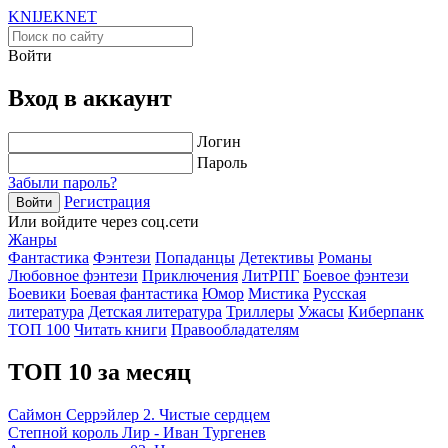
KNIJEK
NET
Войти
Вход в аккаунт
Логин
Пароль
Забыли пароль?
Регистрация
Войти
Или войдите через соц.сети
Жанры
Фантастика
Фэнтези
Попаданцы
Детективы
Романы
Любовное фэнтези
Приключения
ЛитРПГ
Боевое фэнтези
Боевики
Боевая фантастика
Юмор
Мистика
Русская
литература
Детская литература
Триллеры
Ужасы
Киберпанк
ТОП 100
Читать книги
Правообладателям
ТОП 10 за месяц
Саймон Серрэйлер 2. Чистые сердцем
Степной король Лир - Иван Тургенев