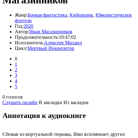
Жанр:
Боевая фантастика
,
Киберпанк
,
Юмористическое
фэнтези
Год:
2020
Автор:
Иван Магазинников
Продолжительность:
10:47:02
Исполнитель:
Алексеев Михаил
Цикл:
Мертвый Инквизитор
0
1
2
3
4
5
0 голосов
Слушать онлайн
В закладки
Из закладок
Аннотация к аудиокниге
Сбежав из виртуальной тюрьмы, Имп вспоминает других