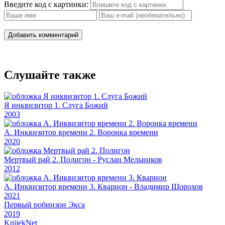
Введите код с картинки:
19
Добавить комментарий
20
21
Слушайте также
22
23
Я инквизитор 1. Слуга Божий
2003
24
А. Инквизитор времени 2. Воронка времени
25
2020
26
Мертвый рай 2. Полигон - Руслан Мельников
2012
27
А. Инквизитор времени 3. Кварион - Владимир Шорохов
28
2021
Первый робинзон Экса
2019
29
Knijek
Net