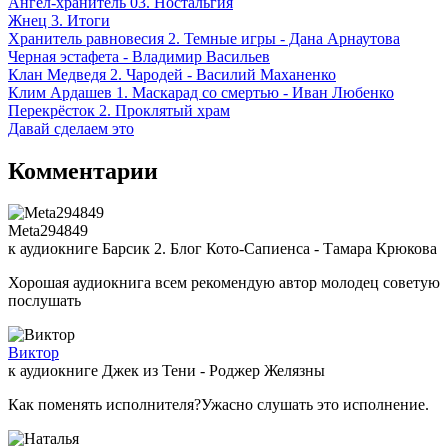
Ангел-хранитель 03. Ностальгия
Жнец 3. Итоги
Хранитель равновесия 2. Темные игры - Дана Арнаутова
Черная эстафета - Владимир Васильев
Клан Медведя 2. Чародей - Василий Маханенко
Клим Ардашев 1. Маскарад со смертью - Иван Любенко
Перекрёсток 2. Проклятый храм
Давай сделаем это
Комментарии
Meta294849
к аудиокниге Барсик 2. Блог Кото-Сапиенса - Тамара Крюкова
Хорошая аудиокнига всем рекомендую автор молодец советую
послушать
Виктор
к аудиокниге Джек из Тени - Роджер Желязны
Как поменять исполнителя?Ужасно слушать это исполнение.