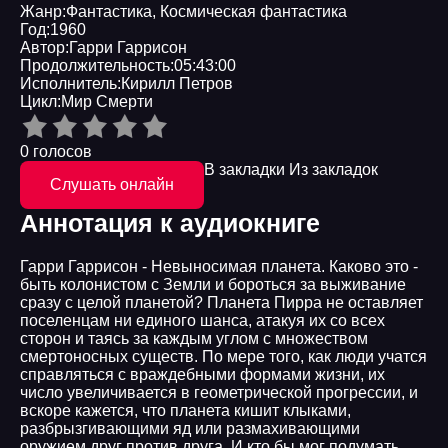
Жанр:
Фантастика
,
Космическая фантастика
Год:
1960
Автор:
Гарри Гаррисон
Продолжительность:
05:43:00
Исполнитель:
Кирилл Петров
Цикл:
Мир Смерти
0 голосов
В закладки
Из закладок
Слушать онлайн
Аннотация к аудиокниге
Гарри Гаррисон - Невыносимая планета. Каково это -
быть колонистом с Земли и бороться за выживание
сразу с целой планетой? Планета Пирра не оставляет
поселенцам ни единого шанса, атакуя их со всех
сторон и таясь за каждым углом с множеством
смертоносных существ. По мере того, как люди учатся
справляться с враждебными формами жизни, их
число увеличивается в геометрической прогрессии, и
вскоре кажется, что планета кишит клыками,
разбрызгивающими яд или размахивающими
оружием друг против друга. И кто бы мог подумать,