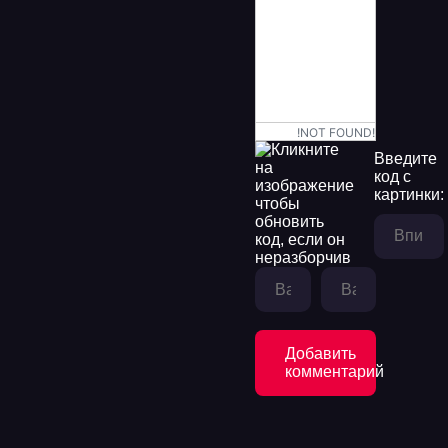
!NOT FOUND!
Введите
код с
картинки:
Добавить
комментарий