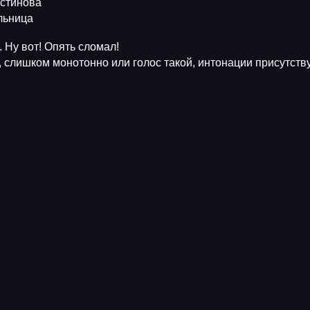
Устинова
ельница
 Ну вот! Опять сломал!
, слишком монотонно или голос такой, интонации присутств