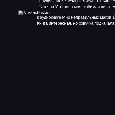
к аудиокниге Звезды и Лисы - Татьяна 
Татьяна Устинова моя любимая писат
Рамиль
к аудиокниге Мир неправильных магов 1.
Книга интересная, но озвучка подкачала