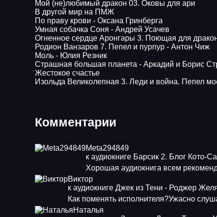
Мой (не)любимый дракон 03. Оковы для ари
В другой мир на ПМЖ
По праву крови - Оксана Гринберга
Умная собачка Соня - Андрей Усачев
Огненное сердце Аронгары 3. Поющая для дракон
Родион Ванзаров 7. Пепел и пурпур - Антон Чиж
Моль - Юлия Резник
Страшная большая планета - Аркадий и Борис Ст
Жестокое счастье
Изольда Великолепная 3. Леди и война. Пепел мо
Комментарии
Meta294849
к аудиокниге Барсик 2. Блог Кото-С
Хорошая аудиокнига всем рекоменд
Виктор
к аудиокниге Джек из Тени - Роджер Жел
Как поменять исполнителя?Ужасно слуша
Наталья