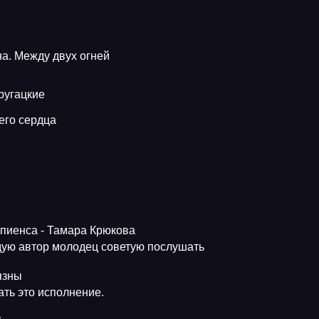
а. Между двух огней
ругацкие
его сердца
апиенса - Тамара Крюкова
ую автор молодец советую послушать
язны
ть это исполнение.