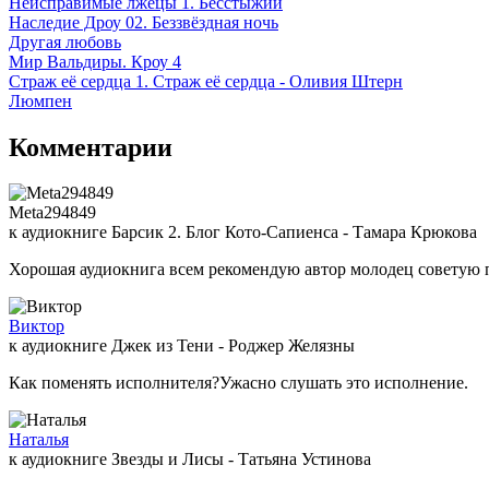
Неисправимые лжецы 1. Бесстыжий
Наследие Дроу 02. Беззвёздная ночь
Другая любовь
Мир Вальдиры. Кроу 4
Страж её сердца 1. Страж её сердца - Оливия Штерн
Люмпен
Комментарии
Meta294849
к аудиокниге Барсик 2. Блог Кото-Сапиенса - Тамара Крюкова
Хорошая аудиокнига всем рекомендую автор молодец советую 
Виктор
к аудиокниге Джек из Тени - Роджер Желязны
Как поменять исполнителя?Ужасно слушать это исполнение.
Наталья
к аудиокниге Звезды и Лисы - Татьяна Устинова