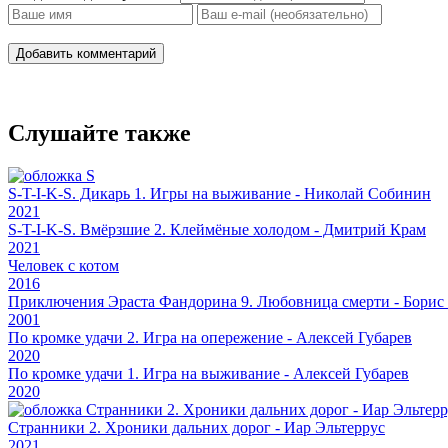
Добавить комментарий
Слушайте также
S-T-I-K-S. Дикарь 1. Игры на выживание - Николай Собинин
2021
S-T-I-K-S. Вмёрзшие 2. Клеймёные холодом - Дмитрий Крам
2021
Человек с котом
2016
Приключения Эраста Фандорина 9. Любовница смерти - Борис
2001
По кромке удачи 2. Игра на опережение - Алексей Губарев
2020
По кромке удачи 1. Игра на выживание - Алексей Губарев
2020
Странники 2. Хроники дальних дорог - Иар Эльтеррус
2021