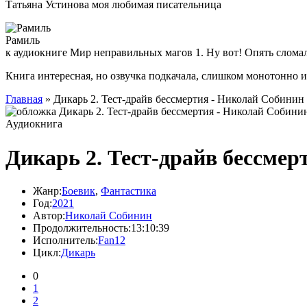
Татьяна Устинова моя любимая писательница
Рамиль
к аудиокниге Мир неправильных магов 1. Ну вот! Опять слома
Книга интересная, но озвучка подкачала, слишком монотонно 
Главная
» Дикарь 2. Тест-драйв бессмертия - Николай Собинин
Аудиокнига
Дикарь 2. Тест-драйв бессме
Жанр:
Боевик
,
Фантастика
Год:
2021
Автор:
Николай Собинин
Продолжительность:
13:10:39
Исполнитель:
Fan12
Цикл:
Дикарь
0
1
2