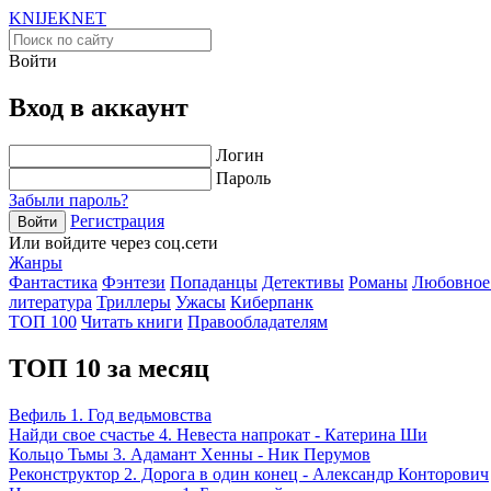
KNIJEK
NET
Войти
Вход в аккаунт
Логин
Пароль
Забыли пароль?
Регистрация
Войти
Или войдите через соц.сети
Жанры
Фантастика
Фэнтези
Попаданцы
Детективы
Романы
Любовное
литература
Триллеры
Ужасы
Киберпанк
ТОП 100
Читать книги
Правообладателям
ТОП 10 за месяц
Вефиль 1. Год ведьмовства
Найди свое счастье 4. Невеста напрокат - Катерина Ши
Кольцо Тьмы 3. Адамант Хенны - Ник Перумов
Реконструктор 2. Дорога в один конец - Александр Конторович